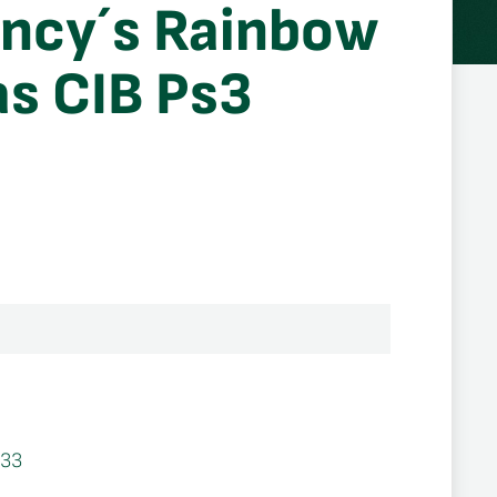
ncy´s Rainbow
as CIB Ps3
33