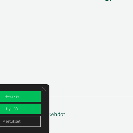
Sulje evästebanneri
Hyväksy
Hylkää
e
Tilaus- ja toimitusehdot
Asetukset