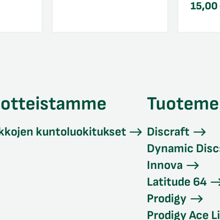
15,00
uotteistamme
Tuoteme
kkojen kuntoluokitukset
Discraft
Dynamic Disc
Innova
Latitude 64
Prodigy
Prodigy Ace L