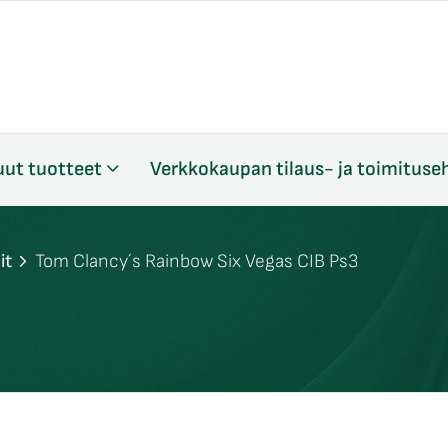
ut tuotteet
Verkkokaupan tilaus- ja toimituse
it
Tom Clancy´s Rainbow Six Vegas CIB Ps3