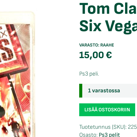
Tom Cla
Six Veg
VARASTO:
RAAHE
15,00
€
Ps3 peli.
1 varastossa
Tom
LISÄÄ OSTOSKORIIN
Clancy
´s
Tuotetunnus (SKU):
225
Rainbow
Osasto:
Ps3 pelit