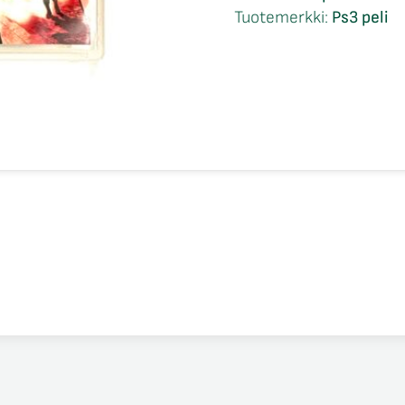
Six
Tuotemerkki:
Ps3 peli
Vegas
CIB
Ps3
määrä