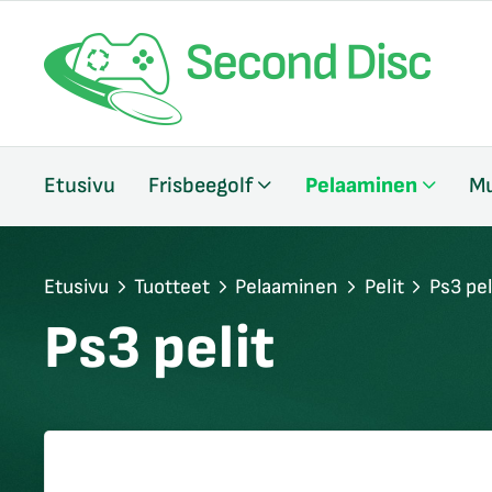
/sulje
Etusivu
Frisbeegolf
Pelaaminen
Mu
likko
/sulje
likko
/sulje
Etusivu
Tuotteet
Pelaaminen
Pelit
Ps3 pel
likko
Ps3 pelit