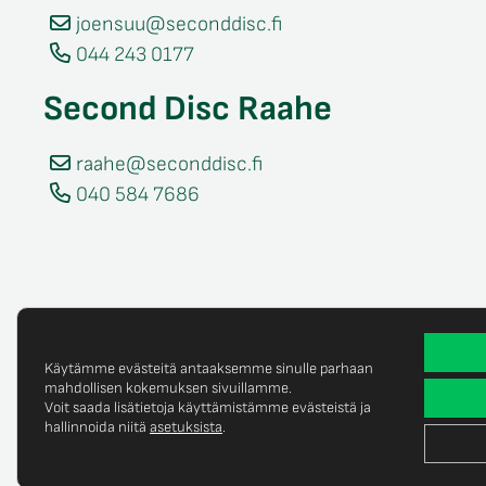
joensuu@seconddisc.fi
044 243 0177
Second Disc Raahe
raahe@seconddisc.fi
040 584 7686
Käytämme evästeitä antaaksemme sinulle parhaan
mahdollisen kokemuksen sivuillamme.
Voit saada lisätietoja käyttämistämme evästeistä ja
Tietosuojaselost
© Copyright 2025 Second Disc Oy
hallinnoida niitä
asetuksista
.