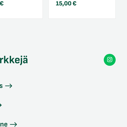
€
15,00
€
rkkejä
Secon
Instag
s
ine