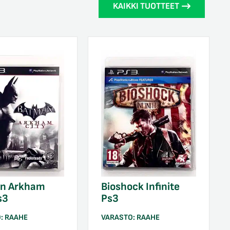
KAIKKI TUOTTEET
n Arkham
Bioshock Infinite
s3
Ps3
O:
RAAHE
VARASTO:
RAAHE