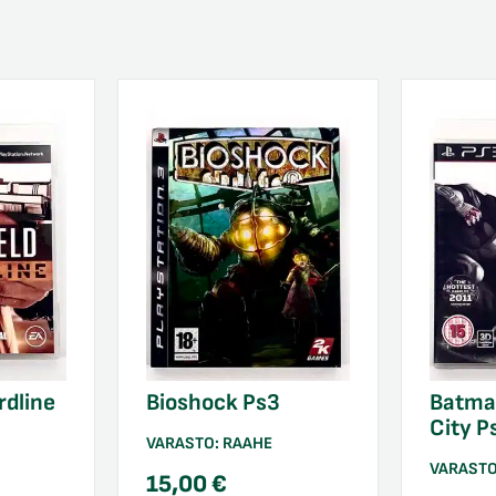
rdline
Bioshock Ps3
Batma
City P
VARASTO:
RAAHE
VARAST
15,00
€