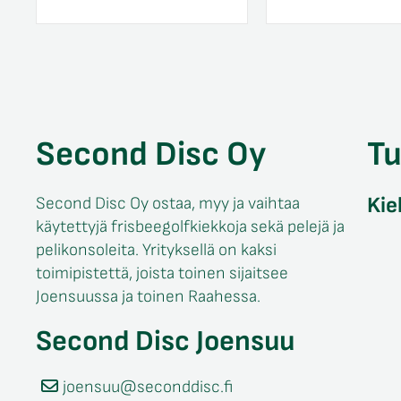
Second Disc Oy
T
Kie
Second Disc Oy ostaa, myy ja vaihtaa
käytettyjä frisbeegolfkiekkoja sekä pelejä ja
pelikonsoleita. Yrityksellä on kaksi
toimipistettä, joista toinen sijaitsee
Joensuussa ja toinen Raahessa.
Second Disc Joensuu
joensuu@seconddisc.fi