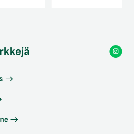
rkkejä
Secon
Instag
s
ine