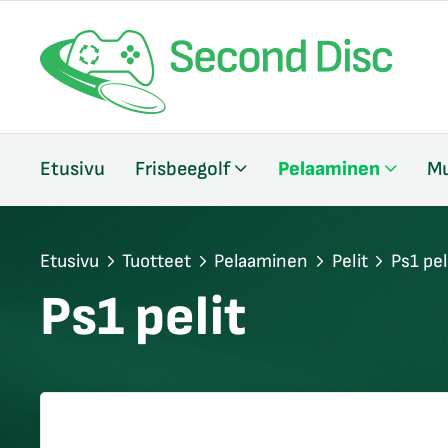
/sulje
Etusivu
Frisbeegolf
Pelaaminen
Mu
likko
/sulje
likko
/sulje
Etusivu
Tuotteet
Pelaaminen
Pelit
Ps1 pel
likko
Ps1 pelit