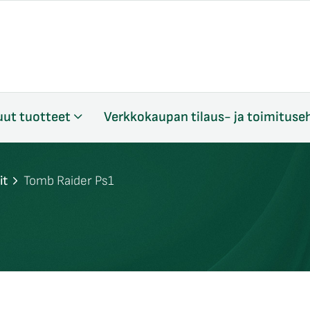
ut tuotteet
Verkkokaupan tilaus- ja toimituse
it
Tomb Raider Ps1