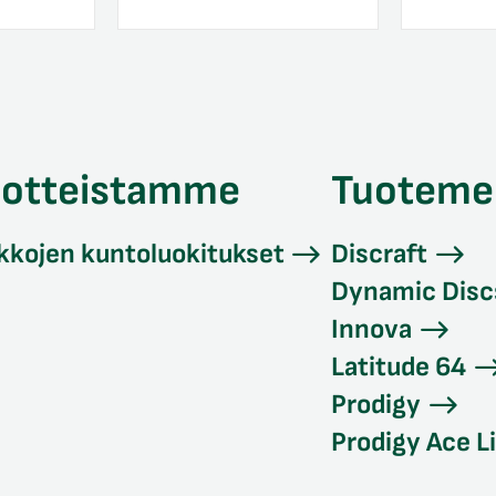
uotteistamme
Tuoteme
kkojen kuntoluokitukset
Discraft
Dynamic Disc
Innova
Latitude 64
Prodigy
Prodigy Ace L