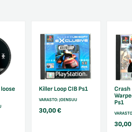
 loose
Killer Loop CIB Ps1
Crash 
Warpe
VARASTO:
JOENSUU
Ps1
U
30,00
€
VARAST
30,0