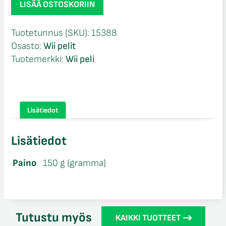
LISÄÄ OSTOSKORIIN
Raider
Underworld
Tuotetunnus (SKU):
15388
CIB
Osasto:
Wii pelit
Wii
Tuotemerkki:
Wii peli
määrä
Lisätiedot
Lisätiedot
Paino
150 g (gramma)
Tutustu myös
KAIKKI TUOTTEET