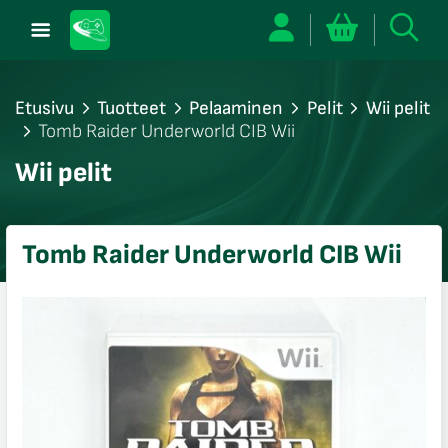
Etusivu
Tuotteet
Pelaaminen
Pelit
Wii pelit
Tomb Raider Underworld CIB Wii
/sulje
Wii pelit
likko
/sulje
likko
Tomb Raider Underworld CIB Wii
/sulje
likko