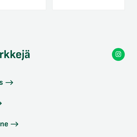
rkkejä
Secon
Instag
s
ine