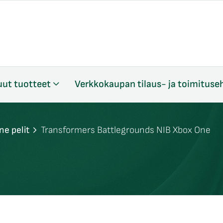
ut tuotteet
Verkkokaupan tilaus- ja toimituse
ne pelit
Transformers Battlegrounds NIB Xbox One