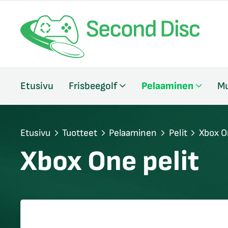
/sulje
Etusivu
Frisbeegolf
Pelaaminen
Mu
likko
/sulje
likko
/sulje
Etusivu
Tuotteet
Pelaaminen
Pelit
Xbox O
likko
Xbox One pelit