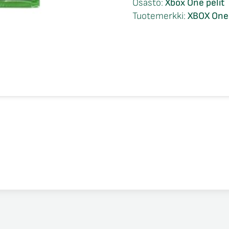
Osasto:
Xbox One pelit
One
Tuotemerkki:
XBOX One
määrä