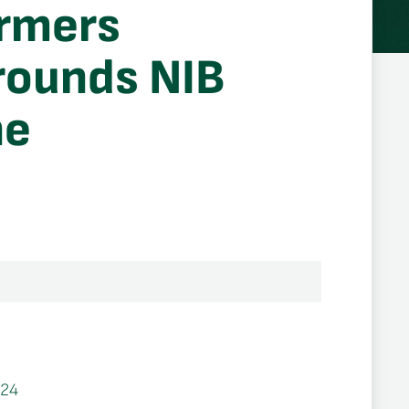
rmers
rounds NIB
ne
24