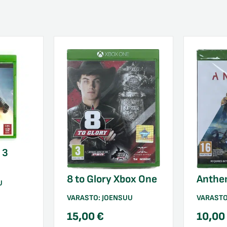
 3
Anthe
8 to Glory Xbox One
U
VARAST
VARASTO:
JOENSUU
10,0
15,00
€