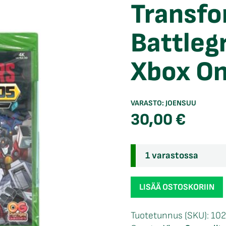
Transfo
Battleg
Xbox O
VARASTO:
JOENSUU
30,00
€
1 varastossa
Transformers
LISÄÄ OSTOSKORIIN
Battlegrounds
NIB
Tuotetunnus (SKU):
102
Xbox