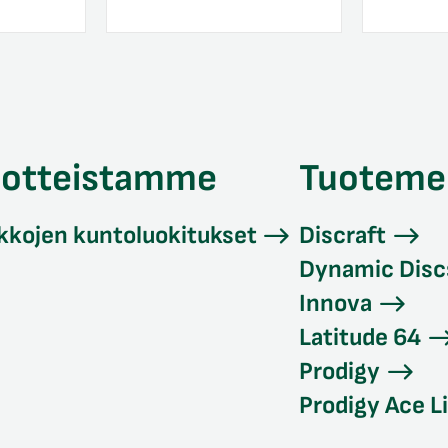
uotteistamme
Tuoteme
kkojen kuntoluokitukset
Discraft
Dynamic Disc
Innova
Latitude 64
Prodigy
Prodigy Ace L