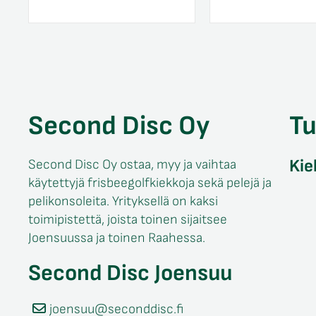
Second Disc Oy
T
Kie
Second Disc Oy ostaa, myy ja vaihtaa
käytettyjä frisbeegolfkiekkoja sekä pelejä ja
pelikonsoleita. Yrityksellä on kaksi
toimipistettä, joista toinen sijaitsee
Joensuussa ja toinen Raahessa.
Second Disc Joensuu
joensuu@seconddisc.fi