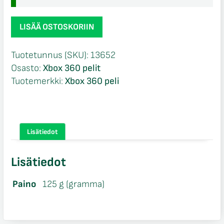
Just
LISÄÄ OSTOSKORIIN
Dance
4
Tuotetunnus (SKU):
13652
CIB
Osasto:
Xbox 360 pelit
Xbox
Tuotemerkki:
Xbox 360 peli
360
määrä
Lisätiedot
Lisätiedot
Paino
125 g (gramma)