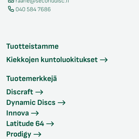
raahe@seconddisc.fi
040 584 7686
Tuotteistamme
Kiekkojen kuntoluokitukset
Tuotemerkkejä
Discraft
Dynamic Discs
Innova
Latitude 64
Prodigy