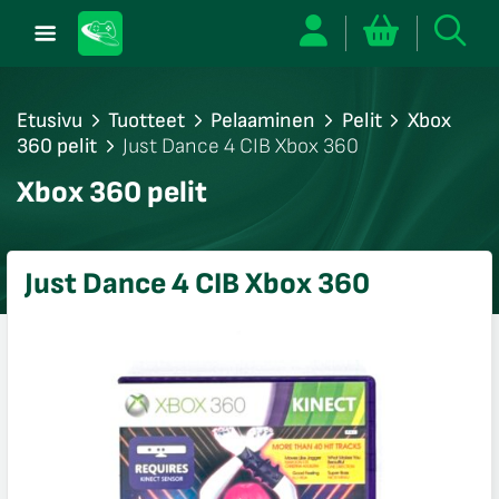
Etusivu
Tuotteet
Pelaaminen
Pelit
Xbox
360 pelit
Just Dance 4 CIB Xbox 360
/sulje
Xbox 360 pelit
likko
/sulje
likko
Just Dance 4 CIB Xbox 360
/sulje
likko