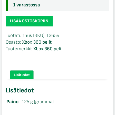
1 varastossa
Street
LISÄÄ OSTOSKORIIN
Fighter
X
Tuotetunnus (SKU):
13654
Tekken
Osasto:
Xbox 360 pelit
CIB
Tuotemerkki:
Xbox 360 peli
Xbox
360
määrä
Lisätiedot
Lisätiedot
Paino
125 g (gramma)