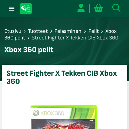
Etusivu
Tuotteet
Pelaaminen
Pelit
Xbox
360 pelit
Street Fighter X Tekken CIB Xbox 360
/sulje
Xbox 360 pelit
likko
/sulje
likko
Street Fighter X Tekken CIB Xbox
/sulje
360
likko