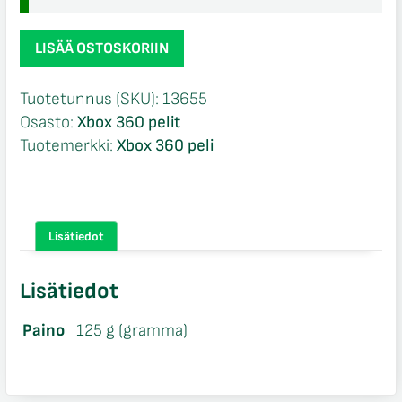
The
LISÄÄ OSTOSKORIIN
Last
Remnant
Tuotetunnus (SKU):
13655
CIB
Osasto:
Xbox 360 pelit
Xbox
Tuotemerkki:
Xbox 360 peli
360
määrä
Lisätiedot
Lisätiedot
Paino
125 g (gramma)