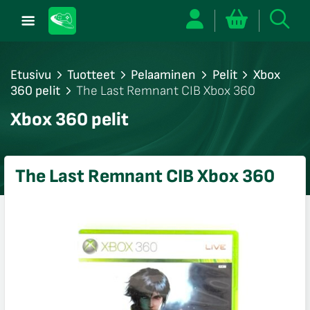
Etusivu
Tuotteet
Pelaaminen
Pelit
Xbox
360 pelit
The Last Remnant CIB Xbox 360
/sulje
Xbox 360 pelit
likko
/sulje
likko
The Last Remnant CIB Xbox 360
/sulje
likko