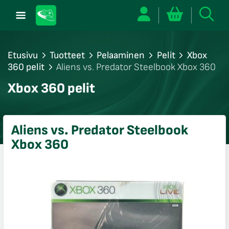
Etusivu
Tuotteet
Pelaaminen
Pelit
Xbox
360 pelit
Aliens vs. Predator Steelbook Xbox 360
/sulje
Xbox 360 pelit
likko
/sulje
likko
Aliens vs. Predator Steelbook
/sulje
Xbox 360
likko