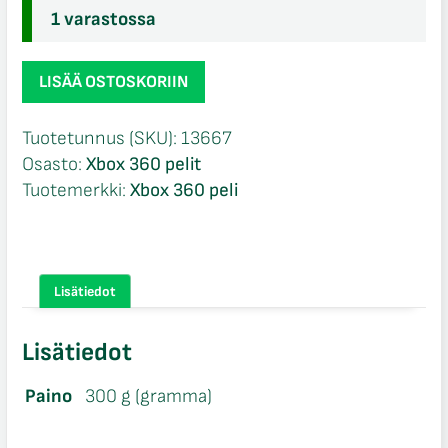
1 varastossa
Aliens
LISÄÄ OSTOSKORIIN
vs.
Predator
Tuotetunnus (SKU):
13667
Steelbook
Osasto:
Xbox 360 pelit
Xbox
Tuotemerkki:
Xbox 360 peli
360
määrä
Lisätiedot
Lisätiedot
Paino
300 g (gramma)