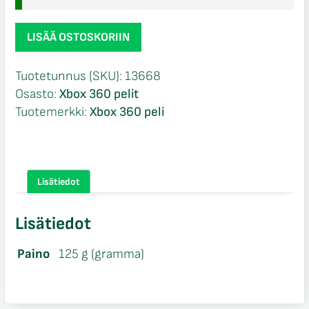
Call
LISÄÄ OSTOSKORIIN
of
Duty
Tuotetunnus (SKU):
13668
2
Osasto:
Xbox 360 pelit
NIB
Tuotemerkki:
Xbox 360 peli
Xbox
360
määrä
Lisätiedot
Lisätiedot
Paino
125 g (gramma)