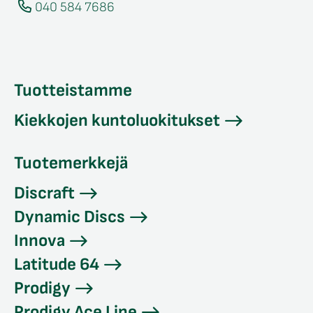
040 584 7686
Tuotteistamme
Kiekkojen kuntoluokitukset
Tuotemerkkejä
Discraft
Dynamic Discs
Innova
Latitude 64
Prodigy
Prodigy Ace Line