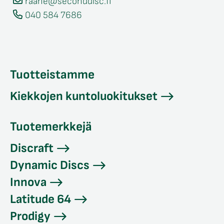
raahe@seconddisc.fi
040 584 7686
Tuotteistamme
Kiekkojen kuntoluokitukset
Tuotemerkkejä
Discraft
Dynamic Discs
Innova
Latitude 64
Prodigy