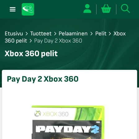
Etusivu
Tuotteet
Pelaaminen
Pelit
Xbox
360 pelit
Pay Day 2 Xbox 360
/sulje
Xbox 360 pelit
likko
/sulje
likko
Pay Day 2 Xbox 360
/sulje
likko