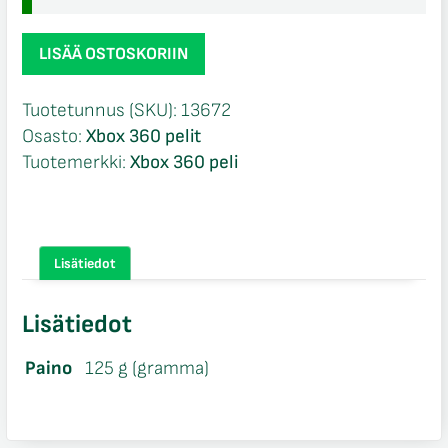
Pay
LISÄÄ OSTOSKORIIN
Day
2
Tuotetunnus (SKU):
13672
Xbox
Osasto:
Xbox 360 pelit
360
Tuotemerkki:
Xbox 360 peli
määrä
Lisätiedot
Lisätiedot
Paino
125 g (gramma)