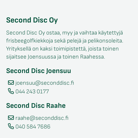
Second Disc Oy
Second Disc Oy ostaa, myy ja vaihtaa käytettyjä
frisbeegolfkiekkoja sekä pelejä ja pelikonsoleita.
Yrityksellä on kaksi toimipistettä, joista toinen
sijaitsee Joensuussa ja toinen Raahessa.
Second Disc Joensuu
joensuu@seconddisc.fi
044 243 0177
Second Disc Raahe
raahe@seconddisc.fi
040 584 7686