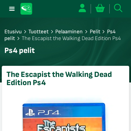
Etusivu
Tuotteet
Pelaaminen
Pelit
Ps4
pelit
The Escapist the Walking Dead Edition Ps4
/sulje
Ps4 pelit
likko
/sulje
likko
The Escapist the Walking Dead
/sulje
Edition Ps4
likko