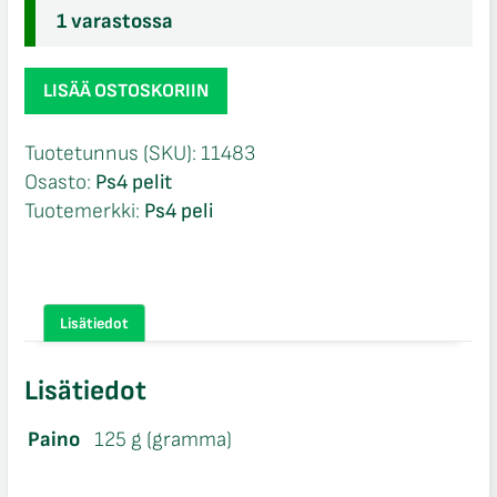
1 varastossa
The
LISÄÄ OSTOSKORIIN
Escapist
the
Tuotetunnus (SKU):
11483
Walking
Osasto:
Ps4 pelit
Dead
Tuotemerkki:
Ps4 peli
Edition
Ps4
määrä
Lisätiedot
Lisätiedot
Paino
125 g (gramma)