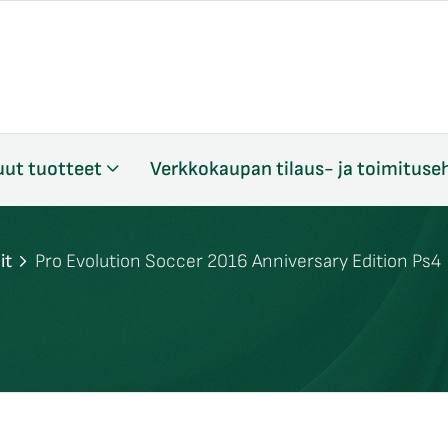
ut tuotteet
Verkkokaupan tilaus- ja toimituse
it
Pro Evolution Soccer 2016 Anniversary Edition Ps4