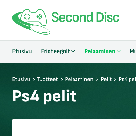
/sulje
Etusivu
Frisbeegolf
Pelaaminen
Mu
likko
/sulje
likko
/sulje
Etusivu
Tuotteet
Pelaaminen
Pelit
Ps4 pel
likko
Ps4 pelit