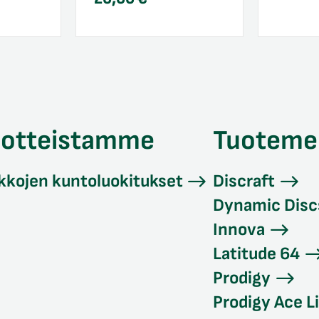
uotteistamme
Tuoteme
kkojen kuntoluokitukset
Discraft
Dynamic Disc
Innova
Latitude 64
Prodigy
Prodigy Ace L