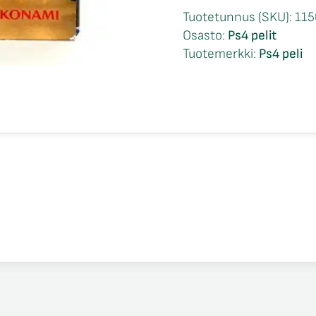
Soccer
Tuotetunnus (SKU):
115
2016
Osasto:
Ps4 pelit
Anniversary
Tuotemerkki:
Ps4 peli
Edition
Ps4
määrä