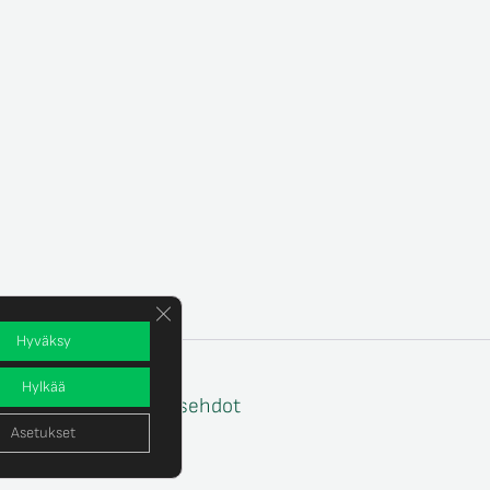
Sulje evästebanneri
Hyväksy
Hylkää
e
Tilaus- ja toimitusehdot
Asetukset