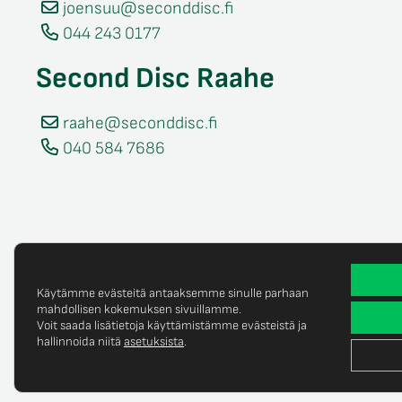
joensuu@seconddisc.fi
044 243 0177
Second Disc Raahe
raahe@seconddisc.fi
040 584 7686
Käytämme evästeitä antaaksemme sinulle parhaan
mahdollisen kokemuksen sivuillamme.
Voit saada lisätietoja käyttämistämme evästeistä ja
Tietosuojaselost
© Copyright 2025 Second Disc Oy
hallinnoida niitä
asetuksista
.