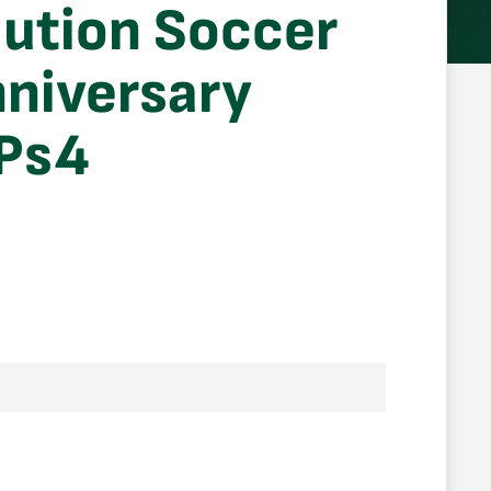
lution Soccer
niversary
 Ps4