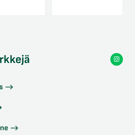
rkkejä
Secon
Instag
s
ine