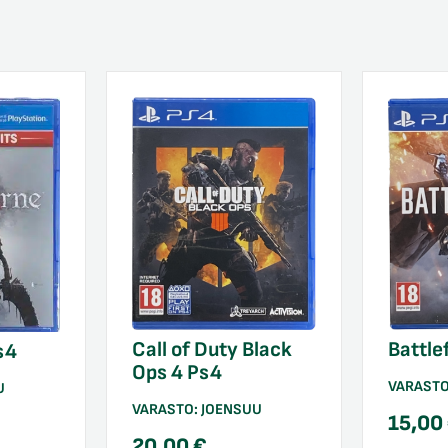
Call of Duty Black
Battle
s4
Ops 4 Ps4
VARAST
U
VARASTO:
JOENSUU
15,00
20,00
€