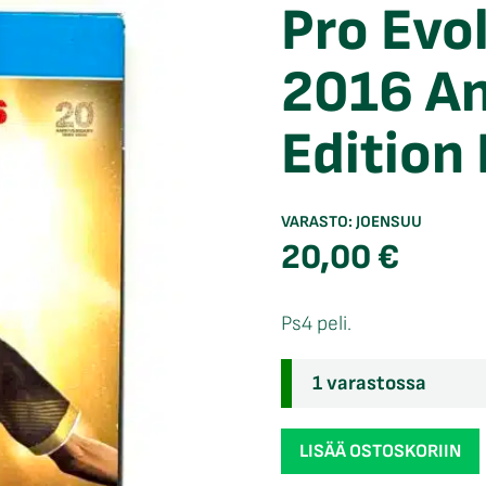
Pro Evo
2016 An
Edition
VARASTO:
JOENSUU
20,00
€
Ps4 peli.
1 varastossa
Pro
LISÄÄ OSTOSKORIIN
Evolution