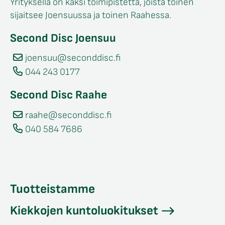
Yrityksellä on kaksi toimipistettä, joista toinen
sijaitsee Joensuussa ja toinen Raahessa.
Second Disc Joensuu
joensuu@seconddisc.fi
044 243 0177
Second Disc Raahe
raahe@seconddisc.fi
040 584 7686
Tuotteistamme
Kiekkojen kuntoluokitukset