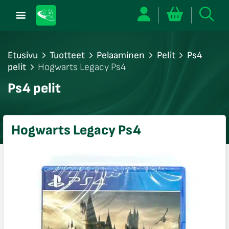
Etusivu
Tuotteet
Pelaaminen
Pelit
Ps4
pelit
Hogwarts Legacy Ps4
/sulje
Ps4 pelit
likko
/sulje
likko
Hogwarts Legacy Ps4
/sulje
likko