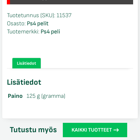
Tuotetunnus (SKU):
11537
Osasto:
Ps4 pelit
Tuotemerkki:
Ps4 peli
Lisätiedot
Lisätiedot
Paino
125 g (gramma)
Tutustu myös
KAIKKI TUOTTEET