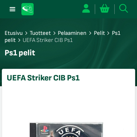
Etusivu
Tuotteet
Pelaaminen
Pelit
Ps1
pelit
UEFA Striker CIB Ps1
/sulje
Ps1 pelit
likko
/sulje
likko
UEFA Striker CIB Ps1
/sulje
likko