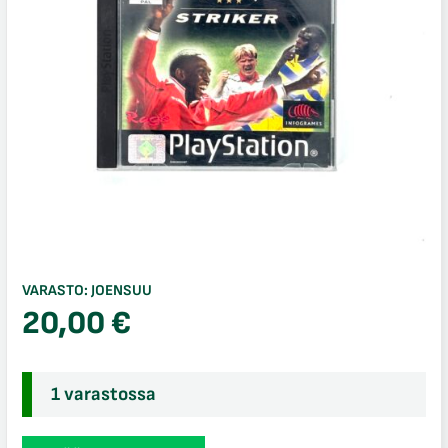
VARASTO:
JOENSUU
20,00
€
1 varastossa
UEFA