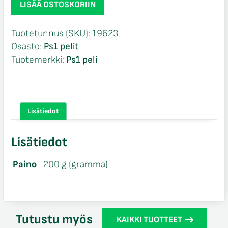
LISÄÄ OSTOSKORIIN
Striker
CIB
Tuotetunnus (SKU):
19623
Ps1
Osasto:
Ps1 pelit
määrä
Tuotemerkki:
Ps1 peli
Lisätiedot
Lisätiedot
Paino
200 g (gramma)
Tutustu myös
KAIKKI TUOTTEET