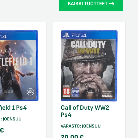
KAIKKI TUOTTEET
field 1 Ps4
Call of Duty WW2
Ps4
O:
JOENSUU
VARASTO:
JOENSUU
€
20,00
€