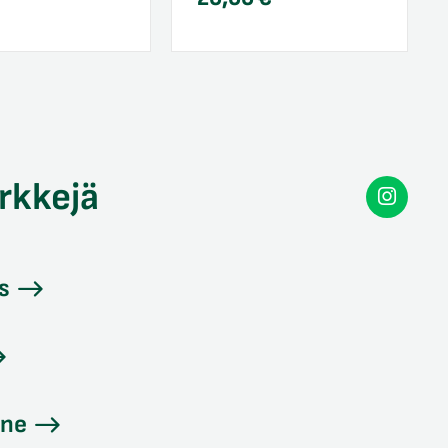
rkkejä
Secon
Instag
s
ine