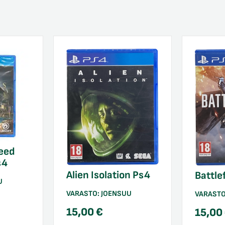
eed
s4
Alien Isolation Ps4
Battle
U
VARASTO:
JOENSUU
VARAST
15,00
€
15,00