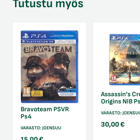
Tutustu myös
Assassin’s Cr
Origins NIB P
Bravoteam PSVR
VARASTO:
JOENSU
Ps4
30,00
€
VARASTO:
JOENSUU
15,00
€