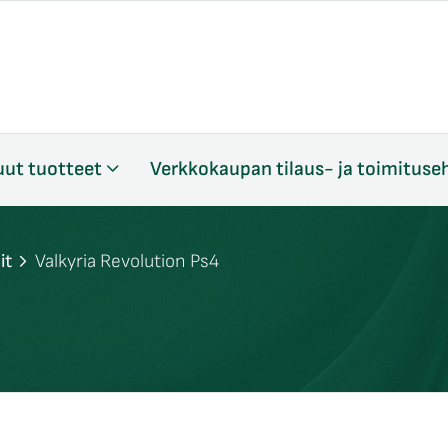
ut tuotteet
Verkkokaupan tilaus- ja toimituse
it
Valkyria Revolution Ps4