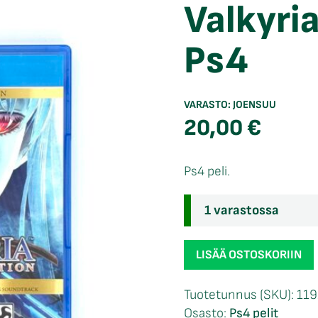
Valkyri
Ps4
VARASTO:
JOENSUU
20,00
€
Ps4 peli.
1 varastossa
Valkyria
LISÄÄ OSTOSKORIIN
Revolution
Ps4
Tuotetunnus (SKU):
119
määrä
Osasto:
Ps4 pelit