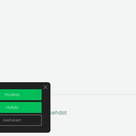
Sulje evästebanneri
Hyväksy
Hylkää
e
Tilaus- ja toimitusehdot
Asetukset