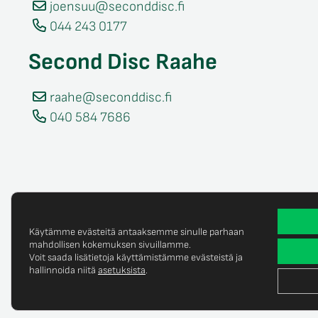
joensuu@seconddisc.fi
044 243 0177
Second Disc Raahe
raahe@seconddisc.fi
040 584 7686
Käytämme evästeitä antaaksemme sinulle parhaan
mahdollisen kokemuksen sivuillamme.
Voit saada lisätietoja käyttämistämme evästeistä ja
Tietosuojaselost
© Copyright 2025 Second Disc Oy
hallinnoida niitä
asetuksista
.