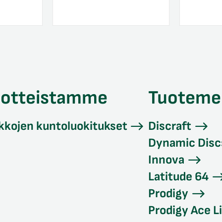
uotteistamme
Tuoteme
kkojen kuntoluokitukset
Discraft
Dynamic Disc
Innova
Latitude 64
Prodigy
Prodigy Ace L