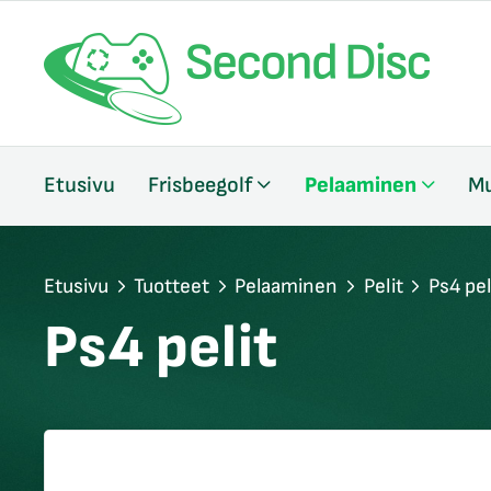
/sulje
Etusivu
Frisbeegolf
Pelaaminen
Mu
likko
/sulje
likko
/sulje
Etusivu
Tuotteet
Pelaaminen
Pelit
Ps4 pel
likko
Ps4 pelit