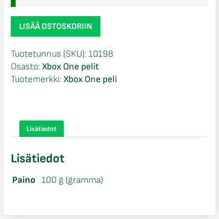
Valkyria
LISÄÄ OSTOSKORIIN
Revolution
Xbox
Tuotetunnus (SKU):
10198
One
Osasto:
Xbox One pelit
määrä
Tuotemerkki:
Xbox One peli
Lisätiedot
Lisätiedot
Paino
100 g (gramma)