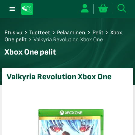
Etusivu
Tuotteet
Pelaaminen
Pelit
Xbox
One pelit
Valkyria Revolution Xbox One
/sulje
Xbox One pelit
likko
/sulje
likko
Valkyria Revolution Xbox One
/sulje
likko