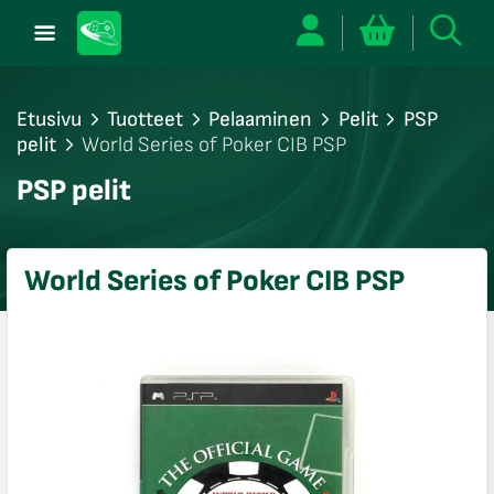
Etusivu
Tuotteet
Pelaaminen
Pelit
PSP
pelit
World Series of Poker CIB PSP
/sulje
PSP pelit
likko
/sulje
likko
World Series of Poker CIB PSP
/sulje
likko