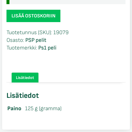
World
LISÄÄ OSTOSKORIIN
Series
of
Tuotetunnus (SKU):
19079
Poker
Osasto:
PSP pelit
CIB
Tuotemerkki:
Ps1 peli
PSP
määrä
Lisätiedot
Lisätiedot
Paino
125 g (gramma)