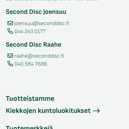
Second Disc Joensuu
joensuu@seconddisc.fi
044 243 0177
Second Disc Raahe
raahe@seconddisc.fi
040 584 7686
Tuotteistamme
Kiekkojen kuntoluokitukset
Tuotemerkkejä