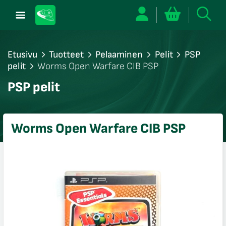
Etusivu
Tuotteet
Pelaaminen
Pelit
PSP
pelit
Worms Open Warfare CIB PSP
/sulje
PSP pelit
likko
/sulje
likko
Worms Open Warfare CIB PSP
/sulje
likko