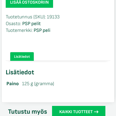
LISÄÄ OSTOSKORIIN
Open
Warfare
Tuotetunnus (SKU):
19133
CIB
Osasto:
PSP pelit
PSP
Tuotemerkki:
PSP peli
määrä
Lisätiedot
Lisätiedot
Paino
125 g (gramma)
Tutustu myös
KAIKKI TUOTTEET