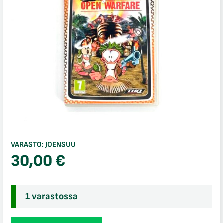
VARASTO:
JOENSUU
30,00
€
1 varastossa
Worms