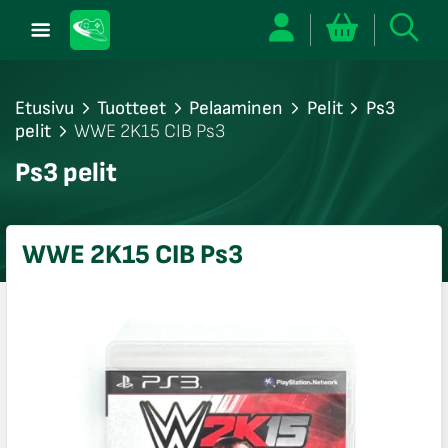
Etusivu
Tuotteet
Pelaaminen
Pelit
Ps3
pelit
WWE 2K15 CIB Ps3
/sulje
Ps3 pelit
likko
/sulje
likko
WWE 2K15 CIB Ps3
/sulje
likko