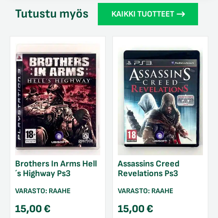
Tutustu myös
KAIKKI TUOTTEET
Brothers In Arms Hell
Assassins Creed
´s Highway Ps3
Revelations Ps3
VARASTO:
RAAHE
VARASTO:
RAAHE
15,00
€
15,00
€