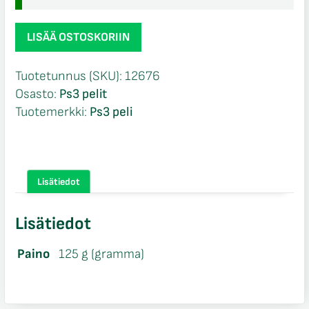
WWE
LISÄÄ OSTOSKORIIN
2K15
CIB
Tuotetunnus (SKU):
12676
Ps3
Osasto:
Ps3 pelit
määrä
Tuotemerkki:
Ps3 peli
Lisätiedot
Lisätiedot
Paino
125 g (gramma)