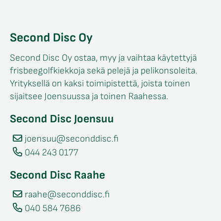
Second Disc Oy
Second Disc Oy ostaa, myy ja vaihtaa käytettyjä
frisbeegolfkiekkoja sekä pelejä ja pelikonsoleita.
Yrityksellä on kaksi toimipistettä, joista toinen
sijaitsee Joensuussa ja toinen Raahessa.
Second Disc Joensuu
joensuu@seconddisc.fi
044 243 0177
Second Disc Raahe
raahe@seconddisc.fi
040 584 7686