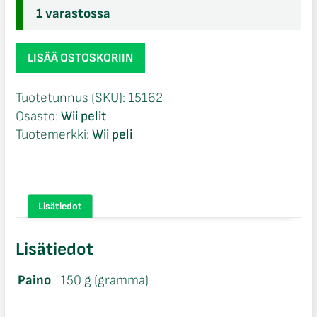
1 varastossa
WWE
LISÄÄ OSTOSKORIIN
SmackDown
vs
Tuotetunnus (SKU):
15162
Raw
Osasto:
Wii pelit
2010
Tuotemerkki:
Wii peli
CIB
Wii
määrä
Lisätiedot
Lisätiedot
Paino
150 g (gramma)