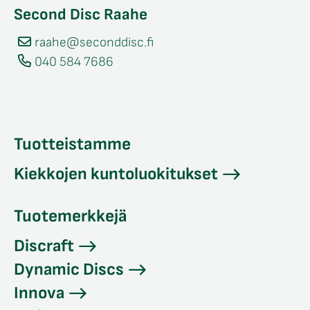
Second Disc Raahe
raahe@seconddisc.fi
040 584 7686
Tuotteistamme
Kiekkojen kuntoluokitukset
Tuotemerkkejä
Discraft
Dynamic Discs
Innova