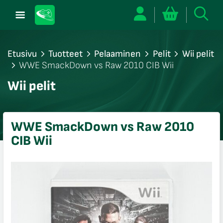
Etusivu
Tuotteet
Pelaaminen
Pelit
Wii pelit
WWE SmackDown vs Raw 2010 CIB Wii
/sulje
Wii pelit
likko
/sulje
likko
WWE SmackDown vs Raw 2010
/sulje
CIB Wii
likko