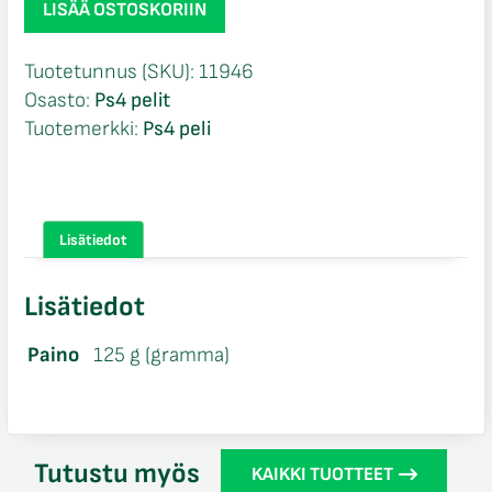
LISÄÄ OSTOSKORIIN
Isonzo
Italian
Tuotetunnus (SKU):
11946
Front
Osasto:
Ps4 pelit
NIB
Tuotemerkki:
Ps4 peli
Ps4
määrä
Lisätiedot
Lisätiedot
Paino
125 g (gramma)
Tutustu myös
KAIKKI TUOTTEET