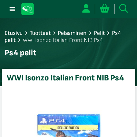
Etusivu
Tuotteet
Pelaaminen
Pelit
Ps4
pelit
WWI Isonzo Italian Front NIB Ps4
/sulje
Ps4 pelit
likko
/sulje
likko
WWI Isonzo Italian Front NIB Ps4
/sulje
likko