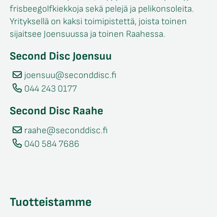
frisbeegolfkiekkoja sekä pelejä ja pelikonsoleita.
Yrityksellä on kaksi toimipistettä, joista toinen
sijaitsee Joensuussa ja toinen Raahessa.
Second Disc Joensuu
joensuu@seconddisc.fi
044 243 0177
Second Disc Raahe
raahe@seconddisc.fi
040 584 7686
Tuotteistamme