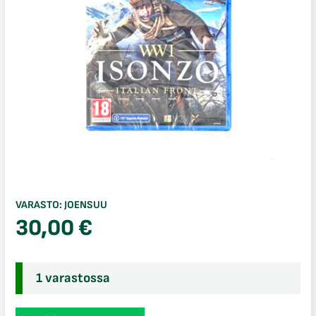
VARASTO:
JOENSUU
30,00
€
1 varastossa
WWI