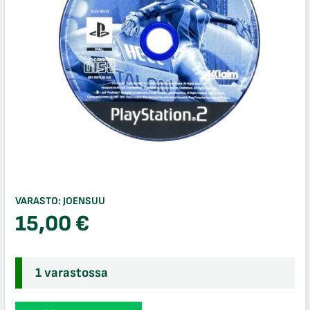
VARASTO:
JOENSUU
15,00
€
1 varastossa
XG3