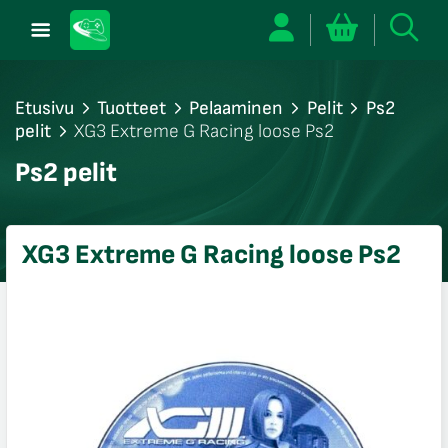
Etusivu
Tuotteet
Pelaaminen
Pelit
Ps2
pelit
XG3 Extreme G Racing loose Ps2
/sulje
Ps2 pelit
likko
/sulje
likko
XG3 Extreme G Racing loose Ps2
/sulje
likko