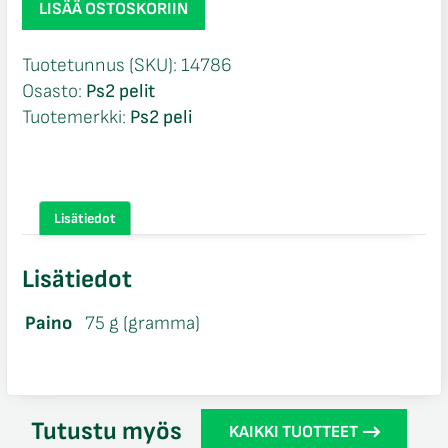
LISÄÄ OSTOSKORIIN
Extreme
G
Tuotetunnus (SKU):
14786
Racing
Osasto:
Ps2 pelit
loose
Tuotemerkki:
Ps2 peli
Ps2
määrä
Lisätiedot
Lisätiedot
Paino
75 g (gramma)
Tutustu myös
KAIKKI TUOTTEET