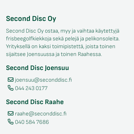
Second Disc Oy
Second Disc Oy ostaa, myy ja vaihtaa käytettyjä
frisbeegolfkiekkoja sekä pelejä ja pelikonsoleita.
Yrityksellä on kaksi toimipistettä, joista toinen
sijaitsee Joensuussa ja toinen Raahessa.
Second Disc Joensuu
joensuu@seconddisc.fi
044 243 0177
Second Disc Raahe
raahe@seconddisc.fi
040 584 7686