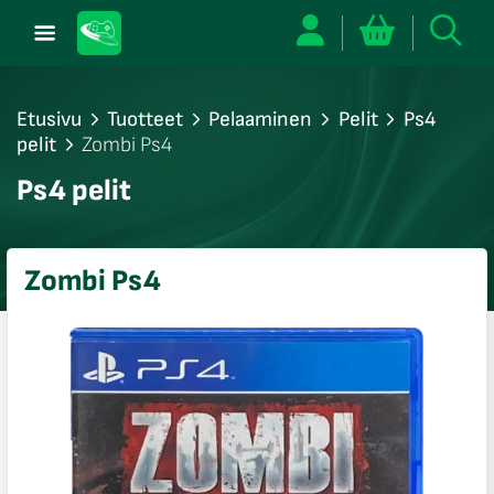
Etusivu
Tuotteet
Pelaaminen
Pelit
Ps4
pelit
Zombi Ps4
/sulje
Ps4 pelit
likko
/sulje
likko
Zombi Ps4
/sulje
likko