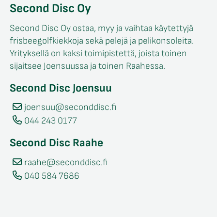
Second Disc Oy
Second Disc Oy ostaa, myy ja vaihtaa käytettyjä
frisbeegolfkiekkoja sekä pelejä ja pelikonsoleita.
Yrityksellä on kaksi toimipistettä, joista toinen
sijaitsee Joensuussa ja toinen Raahessa.
Second Disc Joensuu
joensuu@seconddisc.fi
044 243 0177
Second Disc Raahe
raahe@seconddisc.fi
040 584 7686