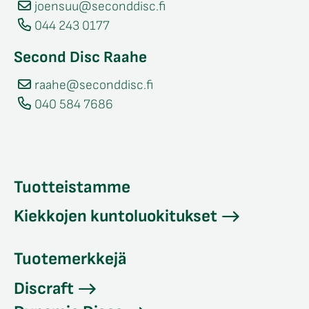
joensuu@seconddisc.fi
044 243 0177
Second Disc Raahe
raahe@seconddisc.fi
040 584 7686
Tuotteistamme
Kiekkojen kuntoluokitukset
Tuotemerkkejä
Discraft