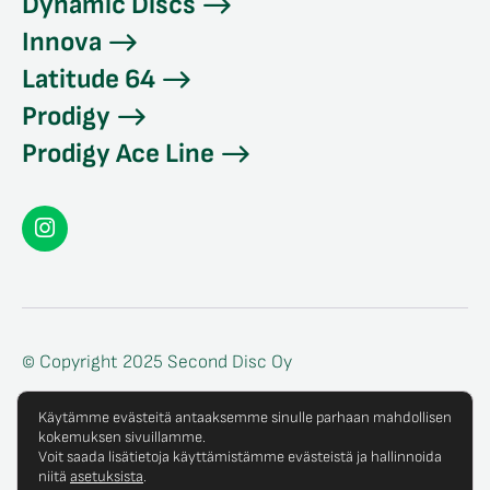
Dynamic Discs
Innova
Latitude 64
Prodigy
Prodigy Ace Line
Seconddisc
Instagramissa
© Copyright 2025 Second Disc Oy
Tietosuojaseloste
Käytämme evästeitä antaaksemme sinulle parhaan mahdollisen
kokemuksen sivuillamme.
Tilaus- ja toimitusehdot
Voit saada lisätietoja käyttämistämme evästeistä ja hallinnoida
niitä
asetuksista
.