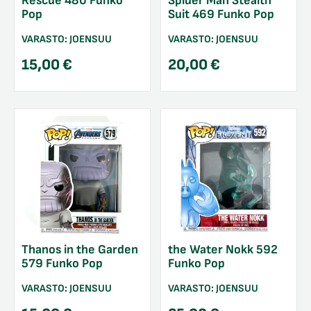
Rescue 480 Funko
Spider Man Stealth
Pop
Suit 469 Funko Pop
VARASTO:
JOENSUU
VARASTO:
JOENSUU
15,00
€
20,00
€
Thanos in the Garden
the Water Nokk 592
579 Funko Pop
Funko Pop
VARASTO:
JOENSUU
VARASTO:
JOENSUU