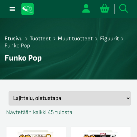
Etusivu
Tuotteet
Muut tuotteet
Figuurit
Funko Pop
/sulje
Funko Pop
likko
/sulje
likko
/sulje
likko
Näytetään kaikki 45 tulosta