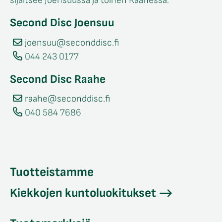
sijaitsee Joensuussa ja toinen Raahessa.
Second Disc Joensuu
joensuu@seconddisc.fi
044 243 0177
Second Disc Raahe
raahe@seconddisc.fi
040 584 7686
Tuotteistamme
Kiekkojen kuntoluokitukset