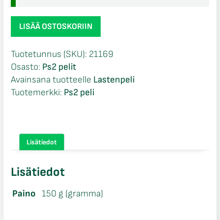
Disney
LISÄÄ OSTOSKORIIN
Th!nk
Fast
Tuotetunnus (SKU):
21169
Ps2
Osasto:
Ps2 pelit
määrä
Avainsana tuotteelle
Lastenpeli
Tuotemerkki:
Ps2 peli
Lisätiedot
Lisätiedot
Paino
150 g (gramma)