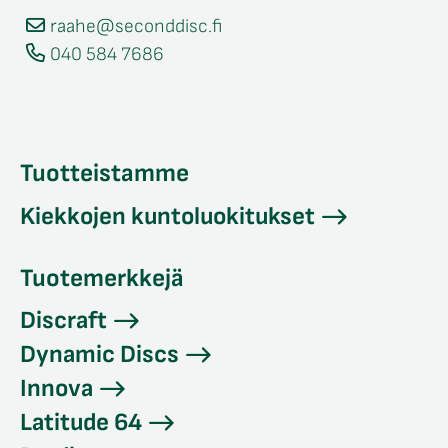
raahe@seconddisc.fi
040 584 7686
Tuotteistamme
Kiekkojen kuntoluokitukset
Tuotemerkkejä
Discraft
Dynamic Discs
Innova
Latitude 64