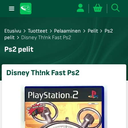
Etusivu
Tuotteet
Pelaaminen
Pelit
Ps2
pelit
Disney Th!nk Fast Ps2
/sulje
Ps2 pelit
likko
/sulje
likko
Disney Th!nk Fast Ps2
/sulje
likko