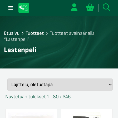
Etusivu
Tuotteet
Tuotteet avainsanalla
“Lastenpeli”
/sulje
Lastenpeli
likko
/sulje
likko
/sulje
likko
Näytetään tulokset 1–80 / 346