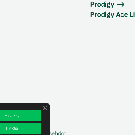
Prodigy
Prodigy Ace L
Sulje evästebanneri
Hyväksy
Hylkää
e
Tilaus- ja toimitusehdot