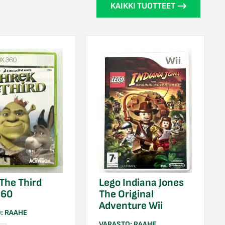
KAIKKI TUOTTEET
The Third
Lego Indiana Jones
360
The Original
Adventure Wii
O:
RAAHE
VARASTO:
RAAHE