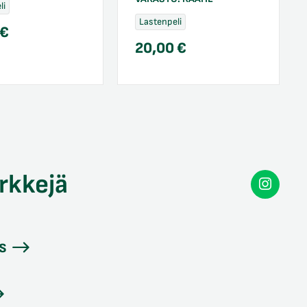
li
Lastenpeli
€
20,00
€
rkkejä
Secon
Instag
s