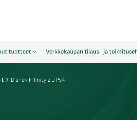
ut tuotteet
Verkkokaupan tilaus- ja toimituse
it
Disney Infinity 2.0 Ps4