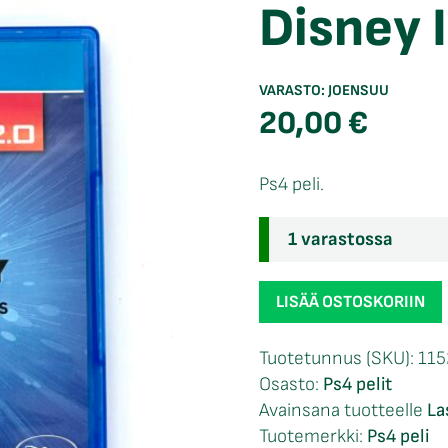
Disney I
VARASTO:
JOENSUU
20,00
€
Ps4 peli.
1 varastossa
Disney
LISÄÄ OSTOSKORIIN
Infinity
2.0
Tuotetunnus (SKU):
115
Ps4
Osasto:
Ps4 pelit
määrä
Avainsana tuotteelle
La
Tuotemerkki:
Ps4 peli