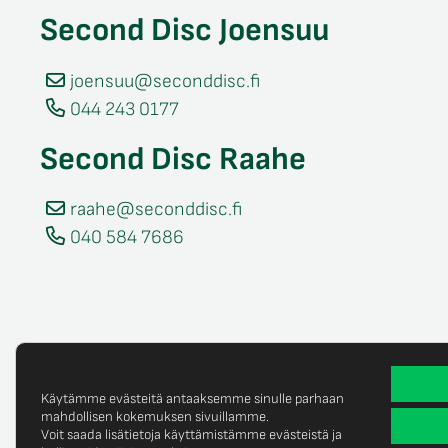
Second Disc Joensuu
joensuu@seconddisc.fi
044 243 0177
Second Disc Raahe
raahe@seconddisc.fi
040 584 7686
Käytämme evästeitä antaaksemme sinulle parhaan
mahdollisen kokemuksen sivuillamme.
Voit saada lisätietoja käyttämistämme evästeistä ja
Tietosuojaselost
© Copyright 2025 Second Disc Oy