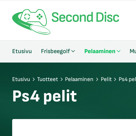
/sulje
Etusivu
Frisbeegolf
Pelaaminen
Mu
likko
/sulje
likko
/sulje
Etusivu
Tuotteet
Pelaaminen
Pelit
Ps4 pel
likko
Ps4 pelit