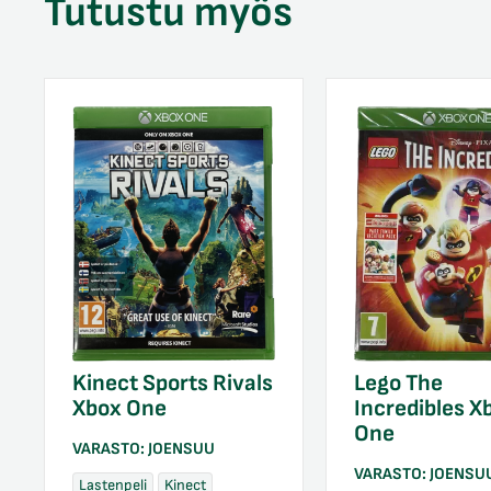
Tutustu myös
Kinect Sports Rivals
Lego The
Xbox One
Incredibles X
One
VARASTO:
JOENSUU
VARASTO:
JOENSU
Lastenpeli
Kinect