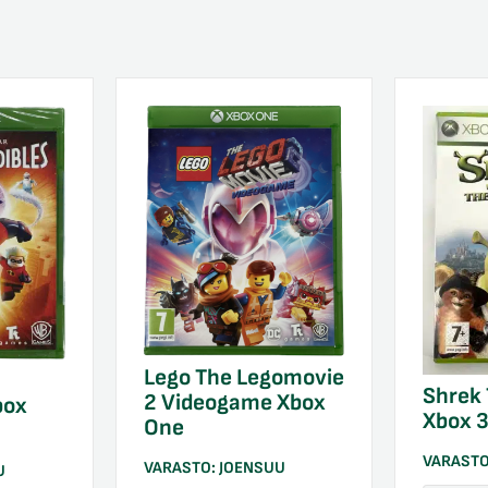
Lego The Legomovie
Shrek 
2 Videogame Xbox
box
Xbox 
One
VARAST
VARASTO:
JOENSUU
U