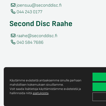
joensuu@seconddisc.fi
044 243 0177
Second Disc Raahe
raahe@seconddisc.fi
040 584 7686
Käytämme evästeitä antaaksemme sinulle parhaan
mahdollisen kokemuksen sivuillamme.
Voit saada lisätietoja käyttämistämme evästeistä ja
Tietosuojaselost
© Copyright 2025 Second Disc Oy
hallinnoida niitä
asetuksista
.