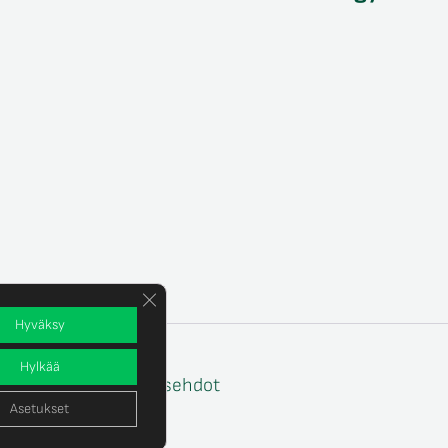
Sulje evästebanneri
Hyväksy
Hylkää
e
Tilaus- ja toimitusehdot
Asetukset