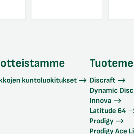
uotteistamme
Tuoteme
kkojen kuntoluokitukset
Discraft
Dynamic Disc
Innova
Latitude 64
Prodigy
Prodigy Ace L