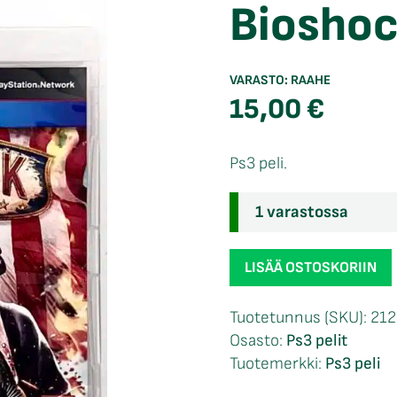
Bioshoc
VARASTO:
RAAHE
15,00
€
Ps3 peli.
1 varastossa
Bioshock
LISÄÄ OSTOSKORIIN
Infinite
Ps3
Tuotetunnus (SKU):
212
määrä
Osasto:
Ps3 pelit
Tuotemerkki:
Ps3 peli