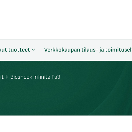
ut tuotteet
Verkkokaupan tilaus- ja toimituse
it
Bioshock Infinite Ps3