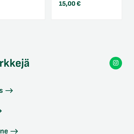
15,00
€
rkkejä
Secon
Instag
s
ine