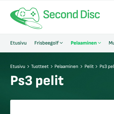
/sulje
Etusivu
Frisbeegolf
Pelaaminen
Mu
likko
/sulje
likko
/sulje
Etusivu
Tuotteet
Pelaaminen
Pelit
Ps3 pel
likko
Ps3 pelit