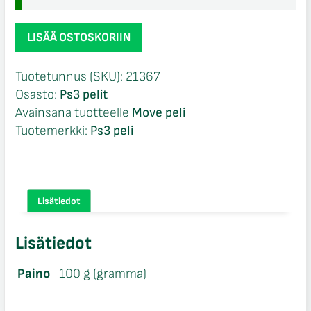
Sports
LISÄÄ OSTOSKORIIN
Champions
Ps3
Tuotetunnus (SKU):
21367
määrä
Osasto:
Ps3 pelit
Avainsana tuotteelle
Move peli
Tuotemerkki:
Ps3 peli
Lisätiedot
Lisätiedot
Paino
100 g (gramma)