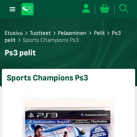
Etusivu
Tuotteet
Pelaaminen
Pelit
Ps3
pelit
Sports Champions Ps3
/sulje
Ps3 pelit
likko
/sulje
likko
Sports Champions Ps3
/sulje
likko