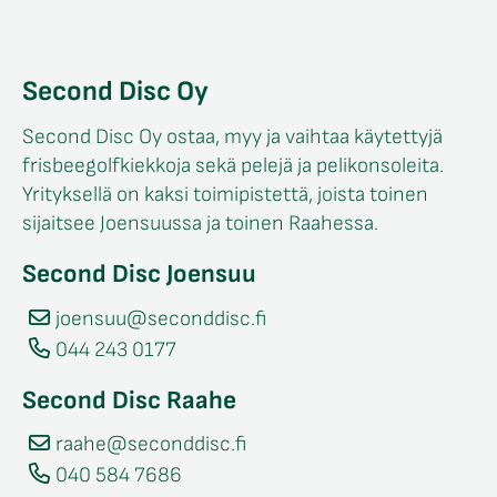
Second Disc Oy
Second Disc Oy ostaa, myy ja vaihtaa käytettyjä
frisbeegolfkiekkoja sekä pelejä ja pelikonsoleita.
Yrityksellä on kaksi toimipistettä, joista toinen
sijaitsee Joensuussa ja toinen Raahessa.
Second Disc Joensuu
joensuu@seconddisc.fi
044 243 0177
Second Disc Raahe
raahe@seconddisc.fi
040 584 7686