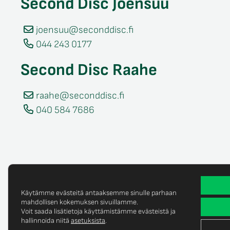
Second Disc Joensuu
joensuu@seconddisc.fi
044 243 0177
Second Disc Raahe
raahe@seconddisc.fi
040 584 7686
Käytämme evästeitä antaaksemme sinulle parhaan
mahdollisen kokemuksen sivuillamme.
Voit saada lisätietoja käyttämistämme evästeistä ja
Tietosuojaselost
© Copyright 2025 Second Disc Oy
hallinnoida niitä
asetuksista
.