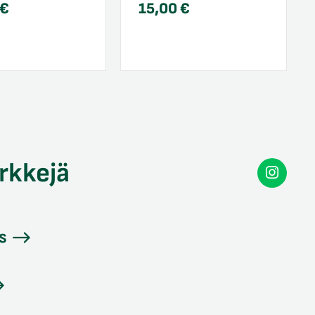
€
15,00
€
rkkejä
Secon
Instag
s