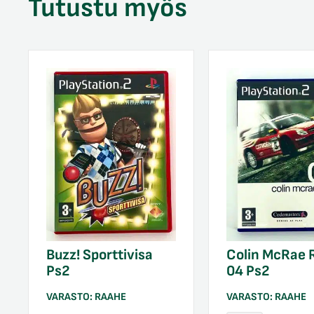
Tutustu myös
Buzz! Sporttivisa
Colin McRae R
Ps2
04 Ps2
VARASTO:
RAAHE
VARASTO:
RAAHE