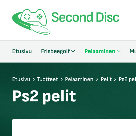
/sulje
Etusivu
Frisbeegolf
Pelaaminen
Mu
likko
/sulje
likko
/sulje
Etusivu
Tuotteet
Pelaaminen
Pelit
Ps2 pel
likko
Ps2 pelit