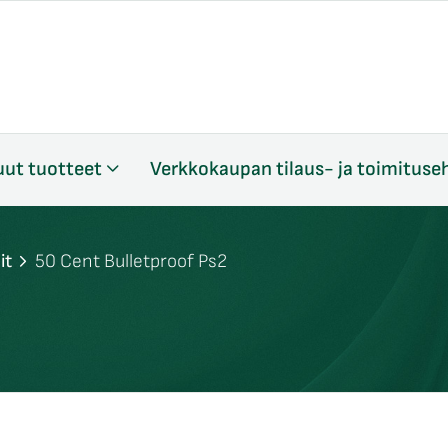
ut tuotteet
Verkkokaupan tilaus- ja toimituse
it
50 Cent Bulletproof Ps2