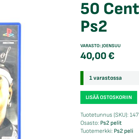
50 Cent
Ps2
VARASTO:
JOENSUU
40,00
€
1 varastossa
50
LISÄÄ OSTOSKORIIN
Cent
Bulletproof
Tuotetunnus (SKU):
147
Ps2
Osasto:
Ps2 pelit
määrä
Tuotemerkki:
Ps2 peli