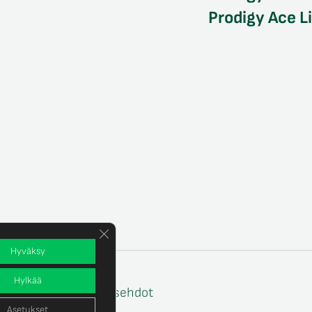
Prodigy Ace L
Sulje evästebanneri
Hyväksy
Hylkää
e
Tilaus- ja toimitusehdot
Asetukset