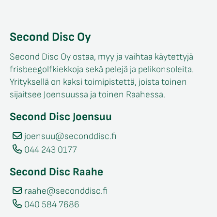
Second Disc Oy
Second Disc Oy ostaa, myy ja vaihtaa käytettyjä
frisbeegolfkiekkoja sekä pelejä ja pelikonsoleita.
Yrityksellä on kaksi toimipistettä, joista toinen
sijaitsee Joensuussa ja toinen Raahessa.
Second Disc Joensuu
joensuu@seconddisc.fi
044 243 0177
Second Disc Raahe
raahe@seconddisc.fi
040 584 7686