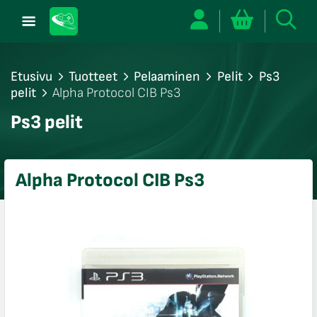
Etusivu
Tuotteet
Pelaaminen
Pelit
Ps3
pelit
Alpha Protocol CIB Ps3
/sulje
Ps3 pelit
likko
/sulje
likko
Alpha Protocol CIB Ps3
/sulje
likko