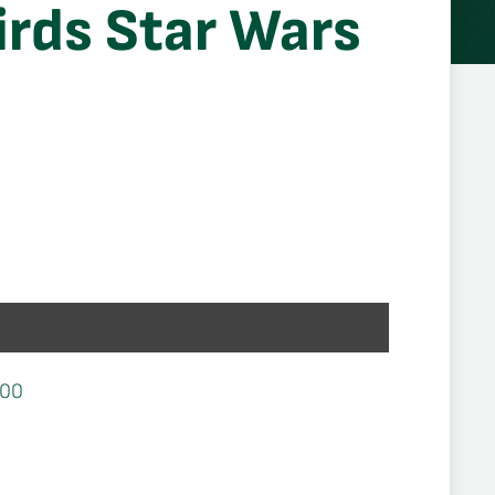
irds Star Wars
500