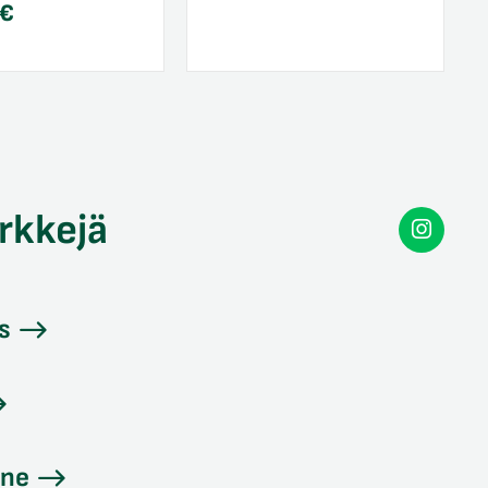
€
rkkejä
Secon
Instag
s
ine