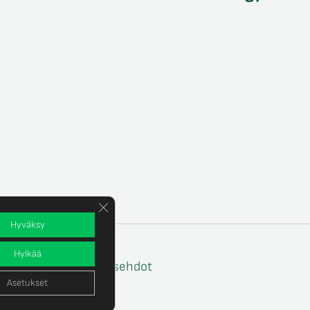
Sulje evästebanneri
Hyväksy
Hylkää
e
Tilaus- ja toimitusehdot
Asetukset