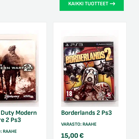
KAIKKI TUOTTEET
f Duty Modern
Borderlands 2 Ps3
e 2 Ps3
VARASTO:
RAAHE
O:
RAAHE
15,00
€