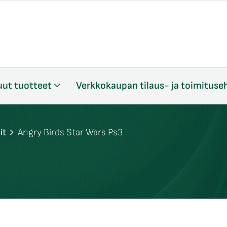
ut tuotteet
Verkkokaupan tilaus- ja toimituse
it
Angry Birds Star Wars Ps3