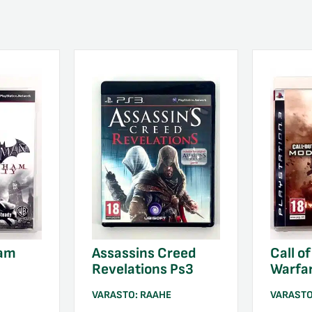
ham
Assassins Creed
Call o
Revelations Ps3
Warfar
VARASTO:
RAAHE
VARAST