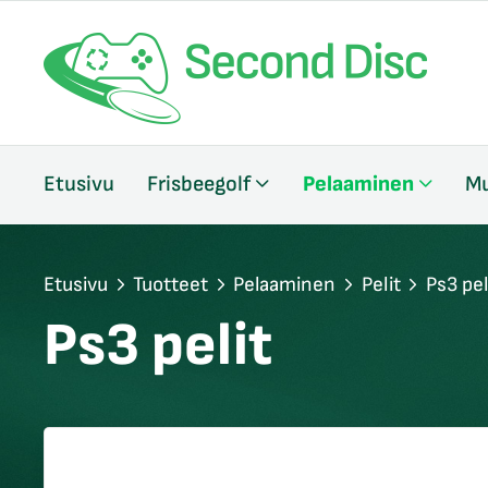
/sulje
Etusivu
Frisbeegolf
Pelaaminen
Mu
likko
/sulje
likko
/sulje
Etusivu
Tuotteet
Pelaaminen
Pelit
Ps3 pel
likko
Ps3 pelit