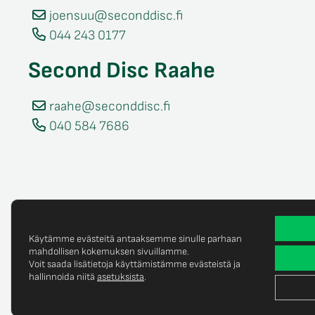
joensuu@seconddisc.fi
044 243 0177
Second Disc Raahe
raahe@seconddisc.fi
040 584 7686
Käytämme evästeitä antaaksemme sinulle parhaan
mahdollisen kokemuksen sivuillamme.
Voit saada lisätietoja käyttämistämme evästeistä ja
Tietosuojaselost
© Copyright 2025 Second Disc Oy
hallinnoida niitä
asetuksista
.