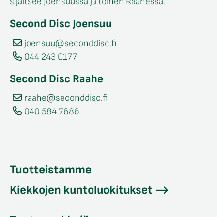
sijaitsee Joensuussa ja toinen Raahessa.
Second Disc Joensuu
joensuu@seconddisc.fi
044 243 0177
Second Disc Raahe
raahe@seconddisc.fi
040 584 7686
Tuotteistamme
Kiekkojen kuntoluokitukset