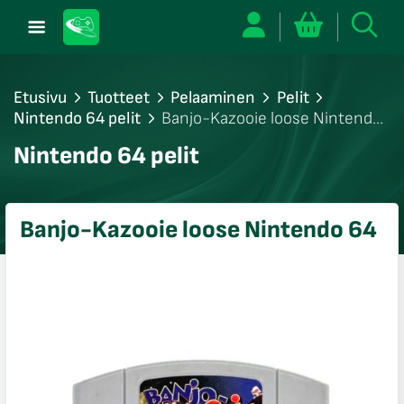
Etusivu
Tuotteet
Pelaaminen
Pelit
Nintendo 64 pelit
Banjo-Kazooie loose Nintendo
64
/sulje
Nintendo 64 pelit
likko
/sulje
likko
Banjo-Kazooie loose Nintendo 64
/sulje
likko