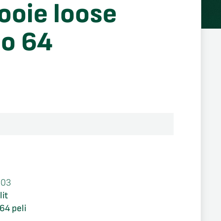
ooie loose
o 64
003
it
64 peli