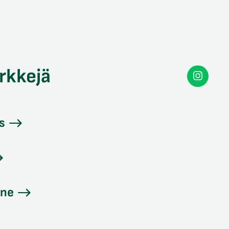
rkkejä
Secon
Instag
s
ine