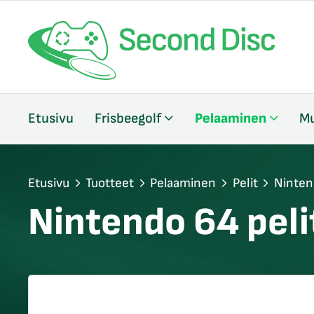
/sulje
Etusivu
Frisbeegolf
Pelaaminen
Mu
likko
/sulje
likko
/sulje
Etusivu
Tuotteet
Pelaaminen
Pelit
Ninten
likko
Nintendo 64 peli