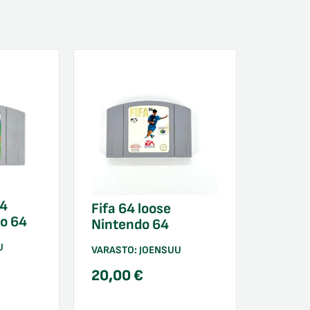
64
Fifa 64 loose
do 64
Nintendo 64
U
VARASTO:
JOENSUU
20,00
€