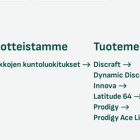
uotteistamme
Tuoteme
kkojen kuntoluokitukset
Discraft
Dynamic Disc
Innova
Latitude 64
Prodigy
Prodigy Ace L