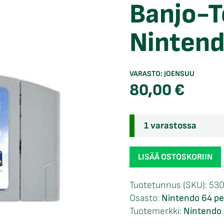
Banjo-T
Nintend
VARASTO:
JOENSUU
80,00
€
1 varastossa
Banjo-
LISÄÄ OSTOSKORIIN
Tooie
loose
Tuotetunnus (SKU):
53
Nintendo
Osasto:
Nintendo 64 pel
64
Tuotemerkki:
Nintendo 
määrä