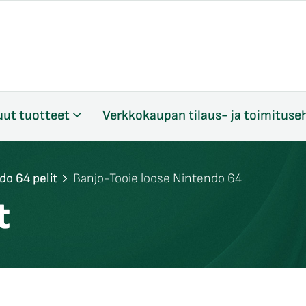
ut tuotteet
Verkkokaupan tilaus- ja toimituse
do 64 pelit
Banjo-Tooie loose Nintendo 64
t