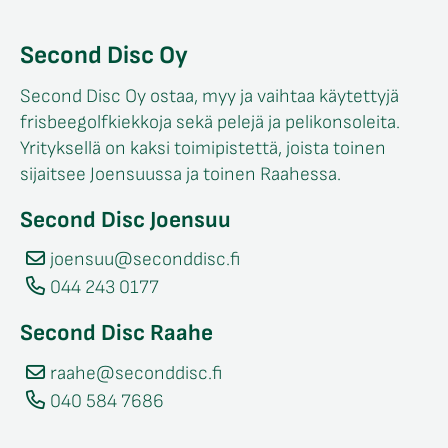
Second Disc Oy
Second Disc Oy ostaa, myy ja vaihtaa käytettyjä
frisbeegolfkiekkoja sekä pelejä ja pelikonsoleita.
Yrityksellä on kaksi toimipistettä, joista toinen
sijaitsee Joensuussa ja toinen Raahessa.
Second Disc Joensuu
joensuu@seconddisc.fi
044 243 0177
Second Disc Raahe
raahe@seconddisc.fi
040 584 7686