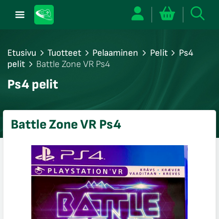
Etusivu
Tuotteet
Pelaaminen
Pelit
Ps4
pelit
Battle Zone VR Ps4
/sulje
Ps4 pelit
likko
/sulje
likko
Battle Zone VR Ps4
/sulje
likko