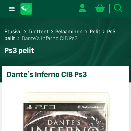
Etusivu
Tuotteet
Pelaaminen
Pelit
Ps3
pelit
Dante´s Inferno CIB Ps3
/sulje
Ps3 pelit
likko
/sulje
likko
Dante´s Inferno CIB Ps3
/sulje
likko