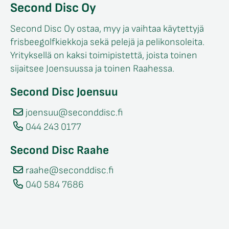
Second Disc Oy
Second Disc Oy ostaa, myy ja vaihtaa käytettyjä
frisbeegolfkiekkoja sekä pelejä ja pelikonsoleita.
Yrityksellä on kaksi toimipistettä, joista toinen
sijaitsee Joensuussa ja toinen Raahessa.
Second Disc Joensuu
joensuu@seconddisc.fi
044 243 0177
Second Disc Raahe
raahe@seconddisc.fi
040 584 7686