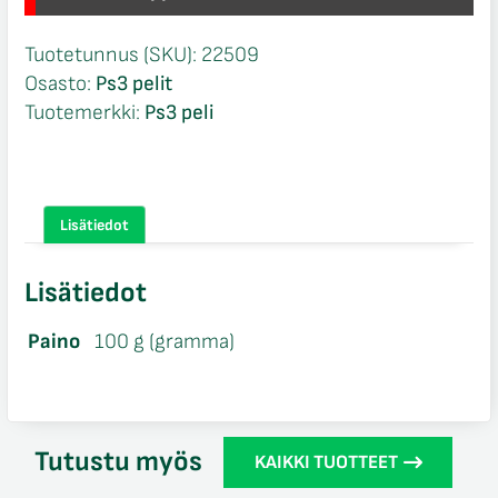
Tuotetunnus (SKU):
22509
Osasto:
Ps3 pelit
Tuotemerkki:
Ps3 peli
Lisätiedot
Lisätiedot
Paino
100 g (gramma)
Tutustu myös
KAIKKI TUOTTEET