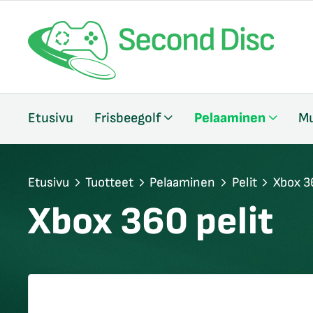
/sulje
Etusivu
Frisbeegolf
Pelaaminen
Mu
likko
/sulje
likko
/sulje
Etusivu
Tuotteet
Pelaaminen
Pelit
Xbox 3
likko
Xbox 360 pelit