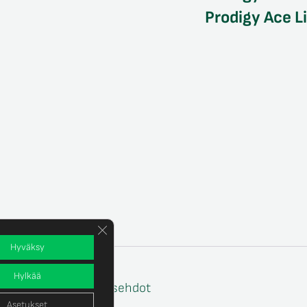
Prodigy Ace L
Sulje evästebanneri
Hyväksy
Hylkää
e
Tilaus- ja toimitusehdot
Asetukset