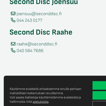
Second Disc Joensuu
joensuu@seconddisc.fi
044 243 0177
Second Disc Raahe
raahe@seconddisc.fi
040 584 7686
Käytämme evästeitä antaaksemme sinulle parhaan
mahdollisen kokemuksen sivuillamme.
Voit saada lisätietoja käyttämistämme evästeistä ja
Tietosuojaselost
© Copyright 2025 Second Disc Oy
hallinnoida niitä
asetuksista
.