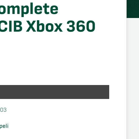
Complete
 CIB Xbox 360
603
peli