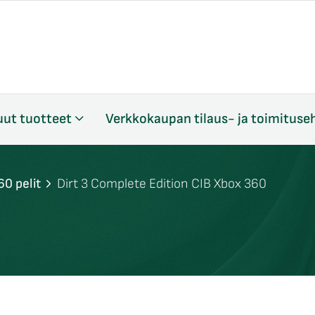
ut tuotteet
Verkkokaupan tilaus- ja toimituse
60 pelit
Dirt 3 Complete Edition CIB Xbox 360