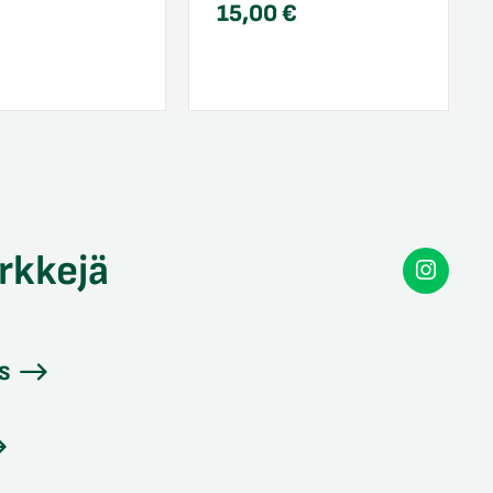
15,00
€
rkkejä
Secon
Instag
s