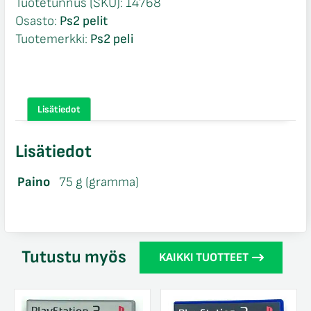
Tuotetunnus (SKU):
14768
Osasto:
Ps2 pelit
Tuotemerkki:
Ps2 peli
Lisätiedot
Lisätiedot
Paino
75 g (gramma)
Tutustu myös
KAIKKI TUOTTEET