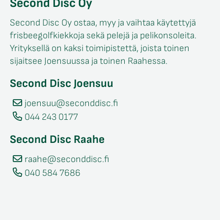
Second Disc Oy
Second Disc Oy ostaa, myy ja vaihtaa käytettyjä
frisbeegolfkiekkoja sekä pelejä ja pelikonsoleita.
Yrityksellä on kaksi toimipistettä, joista toinen
sijaitsee Joensuussa ja toinen Raahessa.
Second Disc Joensuu
joensuu@seconddisc.fi
044 243 0177
Second Disc Raahe
raahe@seconddisc.fi
040 584 7686