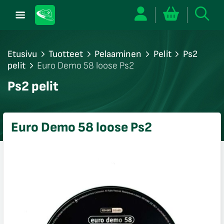
Etusivu
Tuotteet
Pelaaminen
Pelit
Ps2
pelit
Euro Demo 58 loose Ps2
/sulje
Ps2 pelit
likko
/sulje
likko
Euro Demo 58 loose Ps2
/sulje
likko