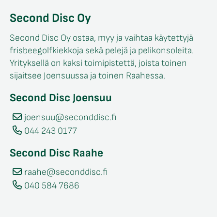
Second Disc Oy
Second Disc Oy ostaa, myy ja vaihtaa käytettyjä
frisbeegolfkiekkoja sekä pelejä ja pelikonsoleita.
Yrityksellä on kaksi toimipistettä, joista toinen
sijaitsee Joensuussa ja toinen Raahessa.
Second Disc Joensuu
joensuu@seconddisc.fi
044 243 0177
Second Disc Raahe
raahe@seconddisc.fi
040 584 7686