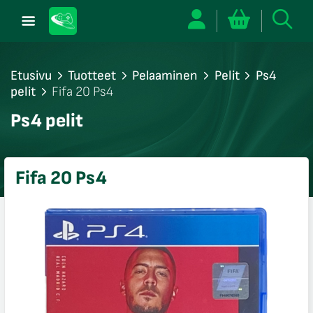
Etusivu
Tuotteet
Pelaaminen
Pelit
Ps4
pelit
Fifa 20 Ps4
/sulje
Ps4 pelit
likko
/sulje
likko
Fifa 20 Ps4
/sulje
likko