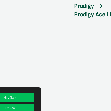
Prodigy
Prodigy Ace L
Sulje evästebanneri
Hyväksy
Hylkää