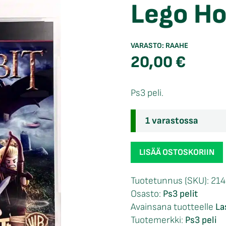
Lego Ho
VARASTO:
RAAHE
20,00
€
Ps3 peli.
1 varastossa
Lego
LISÄÄ OSTOSKORIIN
Hobbit
Ps3
Tuotetunnus (SKU):
214
määrä
Osasto:
Ps3 pelit
Avainsana tuotteelle
La
Tuotemerkki:
Ps3 peli