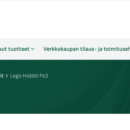
ut tuotteet
Verkkokaupan tilaus- ja toimituse
it
Lego Hobbit Ps3