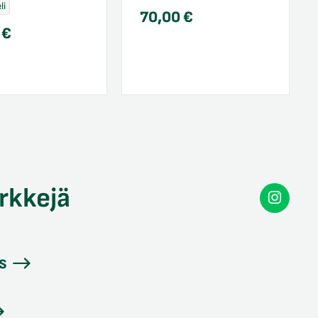
li
70,00
€
0
€
rkkejä
Secon
Instag
s