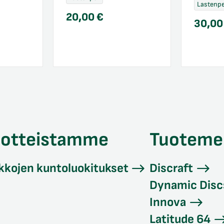
Lastenpe
20,00
€
30,0
uotteistamme
Tuoteme
kkojen kuntoluokitukset
Discraft
Dynamic Disc
Innova
Latitude 64