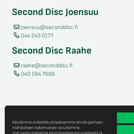
Second Disc Joensuu
joensuu@seconddisc.fi
044 243 0177
Second Disc Raahe
raahe@seconddisc.fi
040 584 7686
Käytämme evästeitä antaaksemme sinulle parhaan
mahdollisen kokemuksen sivuillamme.
Voit saada lisätietoja käyttämistämme evästeistä ja