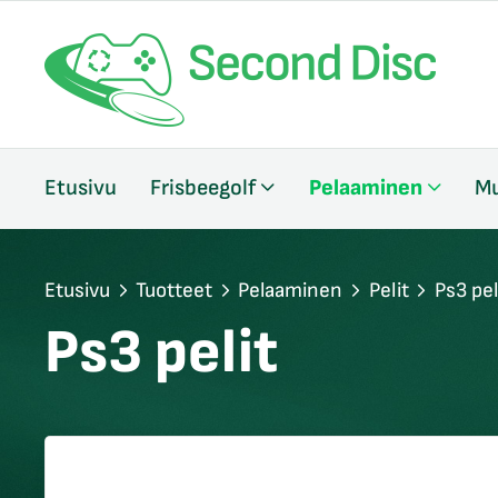
/sulje
Etusivu
Frisbeegolf
Pelaaminen
Mu
likko
/sulje
likko
/sulje
Etusivu
Tuotteet
Pelaaminen
Pelit
Ps3 pel
likko
Ps3 pelit