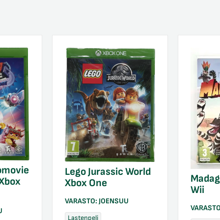
omovie
Lego Jurassic World
Madag
 Xbox
Xbox One
Wii
VARASTO:
JOENSUU
VARAST
U
Lastenpeli