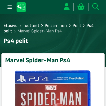
Etusivu
Tuotteet
Pelaaminen
Pelit
Ps4
pelit
Marvel Spider-Man Ps4
/sulje
Ps4 pelit
likko
/sulje
likko
Marvel Spider-Man Ps4
/sulje
likko