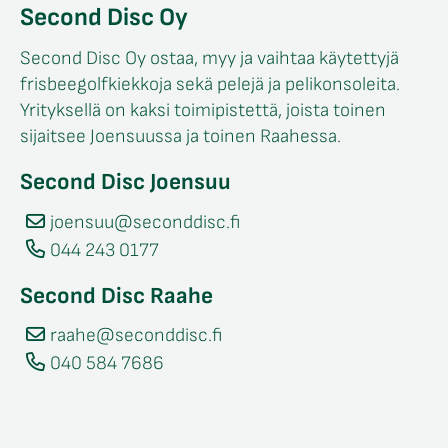
Second Disc Oy
Second Disc Oy ostaa, myy ja vaihtaa käytettyjä
frisbeegolfkiekkoja sekä pelejä ja pelikonsoleita.
Yrityksellä on kaksi toimipistettä, joista toinen
sijaitsee Joensuussa ja toinen Raahessa.
Second Disc Joensuu
joensuu@seconddisc.fi
044 243 0177
Second Disc Raahe
raahe@seconddisc.fi
040 584 7686