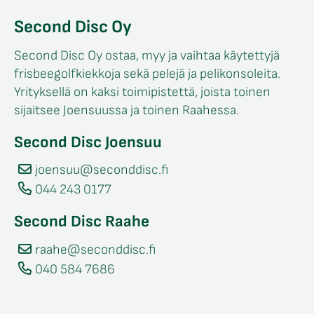
Second Disc Oy
Second Disc Oy ostaa, myy ja vaihtaa käytettyjä
frisbeegolfkiekkoja sekä pelejä ja pelikonsoleita.
Yrityksellä on kaksi toimipistettä, joista toinen
sijaitsee Joensuussa ja toinen Raahessa.
Second Disc Joensuu
joensuu@seconddisc.fi
044 243 0177
Second Disc Raahe
raahe@seconddisc.fi
040 584 7686