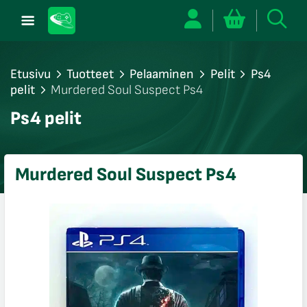
Etusivu
Tuotteet
Pelaaminen
Pelit
Ps4
pelit
Murdered Soul Suspect Ps4
/sulje
Ps4 pelit
likko
/sulje
likko
Murdered Soul Suspect Ps4
/sulje
likko