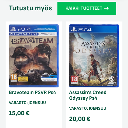
Tutustu myös
KAIKKI TUOTTEET
Bravoteam PSVR Ps4
Assassin’s Creed
Odyssey Ps4
VARASTO:
JOENSUU
VARASTO:
JOENSUU
15,00
€
20,00
€