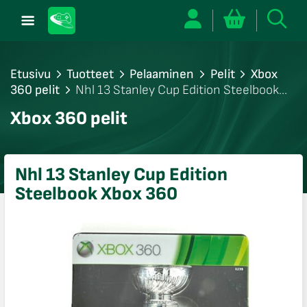
Etusivu
Tuotteet
Pelaaminen
Pelit
Xbox
360 pelit
Nhl 13 Stanley Cup Edition Steelbook
Xbox 360
/sulje
Xbox 360 pelit
likko
/sulje
likko
Nhl 13 Stanley Cup Edition
/sulje
Steelbook Xbox 360
likko