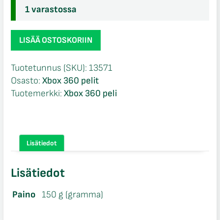
1 varastossa
Nhl
LISÄÄ OSTOSKORIIN
13
Stanley
Tuotetunnus (SKU):
13571
Cup
Osasto:
Xbox 360 pelit
Edition
Tuotemerkki:
Xbox 360 peli
Steelbook
Xbox
360
määrä
Lisätiedot
Lisätiedot
Paino
150 g (gramma)