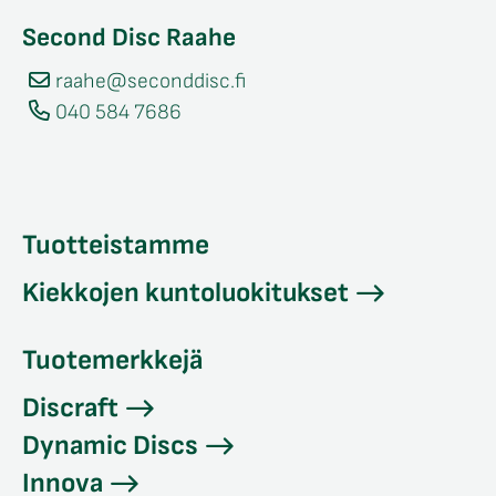
Second Disc Raahe
raahe@seconddisc.fi
040 584 7686
Tuotteistamme
Kiekkojen kuntoluokitukset
Tuotemerkkejä
Discraft
Dynamic Discs
Innova