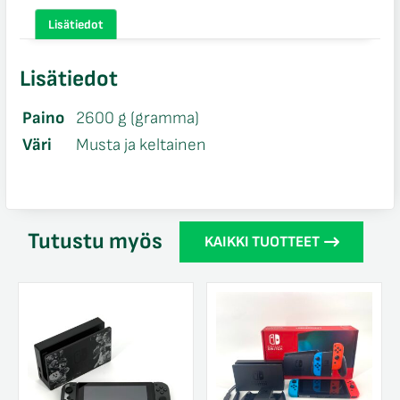
Lisätiedot
Lisätiedot
Paino
2600 g (gramma)
Väri
Musta ja keltainen
Tutustu myös
KAIKKI TUOTTEET