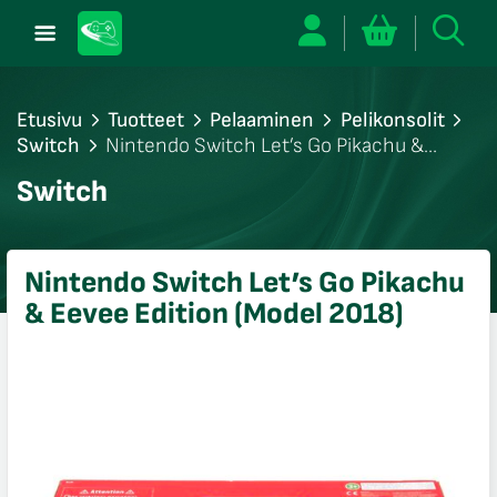
Etusivu
Tuotteet
Pelaaminen
Pelikonsolit
Switch
Nintendo Switch Let’s Go Pikachu &
Eevee Edition (Model 2018)
/sulje
Switch
likko
/sulje
likko
Nintendo Switch Let’s Go Pikachu
/sulje
& Eevee Edition (Model 2018)
likko