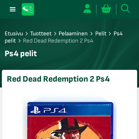
Etusivu
Tuotteet
Pelaaminen
Pelit
Ps4
pelit
Red Dead Redemption 2 Ps4
/sulje
Ps4 pelit
likko
/sulje
likko
Red Dead Redemption 2 Ps4
/sulje
likko