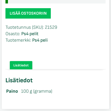
Red
LISÄÄ OSTOSKORIIN
Dead
Redemption
Tuotetunnus (SKU):
21529
2
Osasto:
Ps4 pelit
Ps4
Tuotemerkki:
Ps4 peli
määrä
Lisätiedot
Lisätiedot
Paino
100 g (gramma)