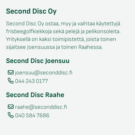
Second Disc Oy
Second Disc Oy ostaa, myy ja vaihtaa käytettyjä
frisbeegolfkiekkoja sekä pelejä ja pelikonsoleita.
Yrityksellä on kaksi toimipistettä, joista toinen
sijaitsee Joensuussa ja toinen Raahessa.
Second Disc Joensuu
joensuu@seconddisc.fi
044 243 0177
Second Disc Raahe
raahe@seconddisc.fi
040 584 7686