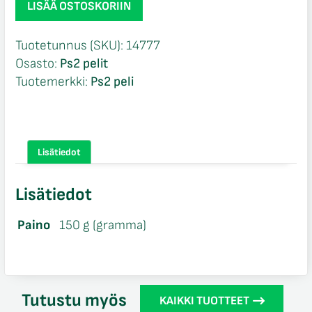
LISÄÄ OSTOSKORIIN
Royal
Ransom
Tuotetunnus (SKU):
14777
CIB
Osasto:
Ps2 pelit
Ps2
Tuotemerkki:
Ps2 peli
määrä
Lisätiedot
Lisätiedot
Paino
150 g (gramma)
Tutustu myös
KAIKKI TUOTTEET