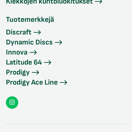
Kiekkojen kuntoluokitukset
Tuotemerkkejä
Discraft
Dynamic Discs
Innova
Latitude 64
Prodigy
Prodigy Ace Line
Seconddisc
Instagramissa