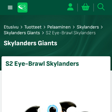
Etusivu
Tuotteet
Pelaaminen
Skylanders
Skylanders Giants
S2 Eye-Brawl Skylanders
/sulje
Skylanders Giants
likko
/sulje
likko
S2 Eye-Brawl Skylanders
/sulje
likko