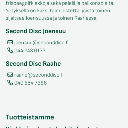
frisbeegolfkiekkoja sekä pelejä ja pelikonsoleita.
Yrityksellä on kaksi toimipistettä, joista toinen
sijaitsee Joensuussa ja toinen Raahessa.
Second Disc Joensuu
joensuu@seconddisc.fi
044 243 0177
Second Disc Raahe
raahe@seconddisc.fi
040 584 7686
Tuotteistamme