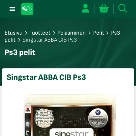
Etusivu
Tuotteet
Pelaaminen
Pelit
Ps3
pelit
Singstar ABBA CIB Ps3
/sulje
Ps3 pelit
likko
/sulje
likko
Singstar ABBA CIB Ps3
/sulje
likko