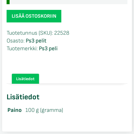
Singstar
LISÄÄ OSTOSKORIIN
ABBA
CIB
Tuotetunnus (SKU):
22528
Ps3
Osasto:
Ps3 pelit
määrä
Tuotemerkki:
Ps3 peli
Lisätiedot
Lisätiedot
Paino
100 g (gramma)