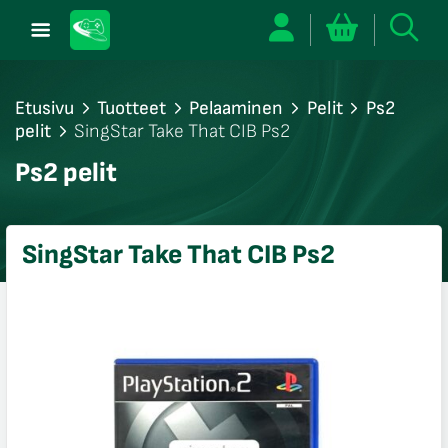
Etusivu
Tuotteet
Pelaaminen
Pelit
Ps2
pelit
SingStar Take That CIB Ps2
/sulje
Ps2 pelit
likko
/sulje
likko
SingStar Take That CIB Ps2
/sulje
likko