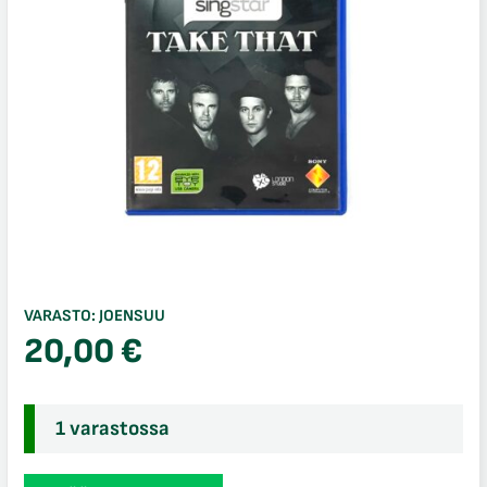
VARASTO:
JOENSUU
20,00
€
1 varastossa
SingStar